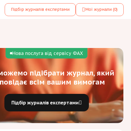
Підбір журналів експертами
Мої журнали
(0)
Нова послуга від сервісу ФАХ
ожемо підібрати журнал, який
дповідає всім вашим вимогам
Підбір журналів експертами