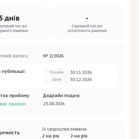
5 днів
-
ередній час до
Середній час до
ршого рішення
остаточного рішення
упний випуск:
№ 2/2026
 публікації:
30.11.2026
Онлайн
30.12.2026
Друк
ток прийому:
Дедлайн подачі:
25.08.2026
ває прийом
Із свідоцтва:
Наявна:
дичність
2 на рік
2 на рік