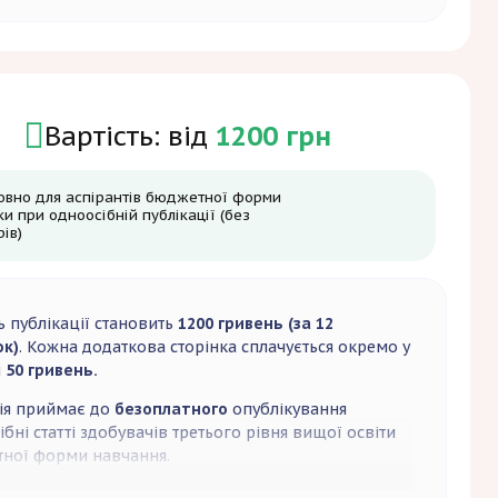
Вартість: від
1200 грн
овно для аспірантів бюджетної форми
ки при одноосібній публікації (без
ів)
ь публікації становить
1200 гривень (за 12
ок)
. Кожна додаткова сторінка сплачується окремо у
і
50 гривень.
ія приймає до
безоплатного
опублікування
бні статті здобувачів третього рівня вищої освіти
ної форми навчання.
ть друкованого примірника становить
1000 гривень
,