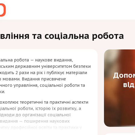
вління та соціальна робота
іальна робота — наукове видання,
івським державним університетом безпеки
одить 2 рази на рік і публікує матеріали
Допом
ю мовами. Видання присвячене
ві
чного управління, соціальної роботи та
ки.
охоплює теоретичні та практичні аспекти
іальної роботи, історію їх розвитку, а
підходи до організації соціальної
а видання — поширення наукових
итку професійної освіти та практики у
ал орієнтований на науковців, викладачів