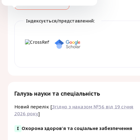
Більше
Зберегти
і здобувачів вищої освіти.
Індексується/представлений:
Галузь науки та спеціальність
Новий перелік [
Згідно з наказом №56 від 19 січня
2026 року
]
I
Охорона здоров'я та соціальне забезпечення