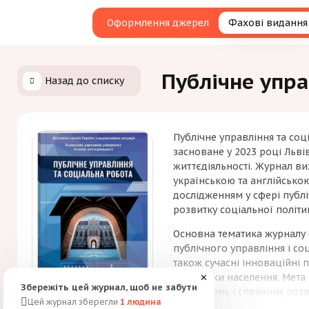
Оформлення джерел
Фахові видання
Публічне упра
Назад до списку
Публічне управління та соц
засноване у 2023 році Льв
життєдіяльності. Журнал вих
українською та англійсько
дослідженням у сфері публі
розвитку соціальної політи
Основна тематика журналу 
публічного управління і соц
також сучасні інноваційні 
підтримки населення. Мет
✕
Збережіть цей журнал, щоб не забути
досліджень і сприяння розв
Цей журнал зберегли
1
людина
відповідних галузях. Журн