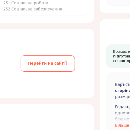
231 Соціальна робота
232 Соціальне забезпечення
Безкошт
підготов
співавтор
Перейти на сайт
Вартіст
сторін
розмір
Редакц
одноосі
бюджет
Вартіс
Більше