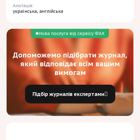
Анотація:
українська, англійська
Нова послуга від сервісу ФАХ
Допоможемо підібрати журнал,
який відповідає всім вашим
вимогам
Підбір журналів експертами