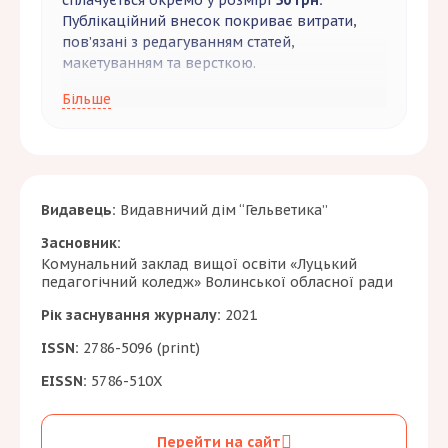
сплачується окремо у розмірі
50 грн.
Публікаційний внесок покриває витрати,
пов’язані з редагуванням статей,
макетуванням та версткою.
Редакція приймає до безоплатного
Більше
опублікування одноосібні статті здобувачів
третього рівня вищої освіти бюджетної
форми навчання за умови відповідності
статей установленим вимогам та принципам
академічної доброчесності.
Видавець:
Видавничий дім “Гельветика”
Разом зі статтею здобувачі третього рівня
Засновник:
вищої освіти (аспіранти) бюджетної форми
Комунальний заклад вищої освіти «Луцький
навчання подають довідку з відділу
педагогічний коледж» Волинської обласної ради
аспірантури, що підтверджує їх навчання за
бюджетною формою. Довідка має бути
Рік заснування журналу:
2021
завірена підписом начальника відділу
ISSN:
2786-5096 (print)
аспірантури та печаткою цього відділу.
EISSN:
5786-510X
За бажанням автор статті може замовити
собі
друкований примірник журналу
.
Вартість друкованого примірника –
800
Перейти на сайт