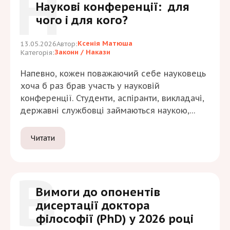
Н
Наукові конференції: для
умовах міжнародне стажування виконує як
чого і для кого?
формальну, так і…
Ксенія Матюша
13.05.2026
Автор:
Закони / Накази
Категорія:
Напевно, кожен поважаючий себе науковець
хоча б раз брав участь у науковій
конференції. Студенти, аспіранти, викладачі,
державні службовці займаються наукою,
пишуть тези, отримують сертифікати, і цей
процес набув таких масштабів, що все
Читати
більше привертає увагу. Деякі науковці та
навіть представники МОН заговорили про
В
доброчесність таких заходів. У той час як до
конференцій, які проводяться офлайн,…
Вимоги до опонентів
дисертації доктора
філософії (PhD) у 2026 році