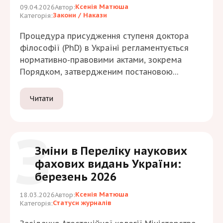
Ксенія Матюша
09.04.2026
Автор:
Закони / Накази
Категорія:
Процедура присудження ступеня доктора
філософії (PhD) в Україні регламентується
нормативно-правовими актами, зокрема
Порядком, затвердженим постановою
Кабінету Міністрів України від 12 січня 2022
р. № 44.
Читати
З
Зміни в Переліку наукових
фахових видань України:
березень 2026
Ксенія Матюша
18.03.2026
Автор:
Статуси журналів
Категорія: