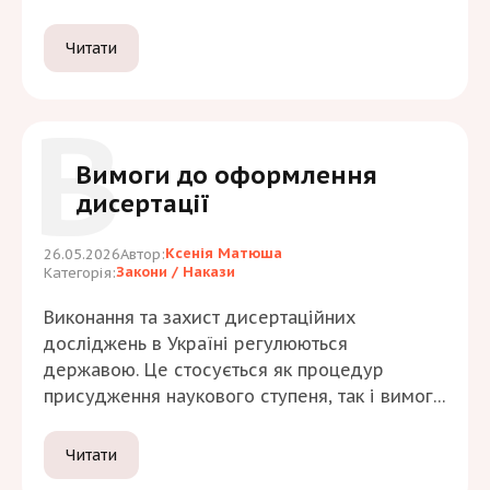
червня 2026 року «Про включення наукових
періодичних видань до Переліку наукових
Читати
фахових видань України» Особливістю цього
оновлення є те, що Перелік уперше
В
сформовано за новими правилами,
затвердженими наказом МОН від 19 січня
Вимоги до оформлення
2026…
дисертації
Ксенія Матюша
26.05.2026
Автор:
Закони / Накази
Категорія:
Виконання та захист дисертаційних
досліджень в Україні регулюються
державою. Це стосується як процедур
присудження наукового ступеня, так і вимог
до структури, змісту та технічного
оформлення дисертаційної роботи. Одним із
Читати
ключових нормативних актів у цій сфері є