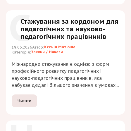
наказ Міністерство освіти і науки України №
С
40 від 12 січня 2017 року «Про
затвердження Вимог до оформлення
Стажування за кордоном для
дисертації». …
педагогічних та науково-
педагогічних працівників
Ксенія Матюша
19.05.2026
Автор:
Закони / Накази
Категорія:
Міжнародне стажування є однією з форм
професійного розвитку педагогічних і
науково-педагогічних працівників, яка
набуває дедалі більшого значення в умовах
інтеграції української освіти у європейський
та світовий освітній простір. Воно
Читати
розглядається як інструмент розширення
професійного досвіду, ознайомлення з
різними освітніми системами та практиками
організації навчального процесу. У сучасних