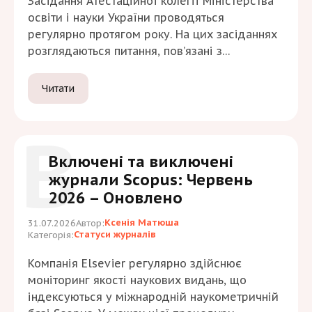
Засідання Атестаційної колегії Міністерства
освіти і науки України проводяться
регулярно протягом року. На цих засіданнях
розглядаються питання, пов’язані з
діяльністю спеціалізованих вчених рад, а
також із формуванням і оновленням Переліку
Читати
наукових фахових видань України. За
результатами розгляду колегія ухвалює
В
рішення щодо наукових журналів: включення
нових видань до Переліку, виключення
Включені та виключені
окремих журналів, внесення змін до їхніх…
журнали Scopus: Червень
2026 – Оновлено
Ксенія Матюша
31.07.2026
Автор:
Статуси журналів
Категорія:
Компанія Elsevier регулярно здійснює
моніторинг якості наукових видань, що
індексуються у міжнародній наукометричній