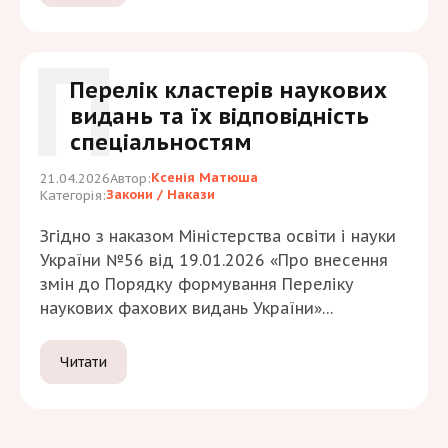
журналів, яку можна завантажити на
офіційному сайті Elsevier.
П
Перелік кластерів наукових
видань та їх відповідність
спеціальностям
Ксенія Матюша
21.04.2026
Автор:
Закони / Накази
Категорія:
Згідно з наказом Міністерства освіти і науки
України №56 від 19.01.2026 «Про внесення
змін до Порядку формування Переліку
наукових фахових видань України»
встановлено методи формування списку
видань, зокрема запроваджено кластерний
Читати
підхід. У документі визначено: Кластер –
об’єднання (група) наукових фахових видань
України, що належать до споріднених