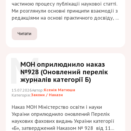
частиною процесу публікації наукової статті.
Ми розглянули основні принципи взаємодії з
редакціями на основі практичного досвіду, а
також типові ситуації й поширені помилки,
яких варто уникати.
Читати
М
МОН оприлюднило наказ
№928 (Оновлений перелік
журналів категорії Б)
Ксенія Матюша
15.07.2026
Автор:
Закони / Накази
Категорія:
Наказ МОН Міністерство освіти і науки
України оприлюднило оновлений Перелік
наукових фахових видань України категорії
«Б», затверджений Наказом № 928 від 11