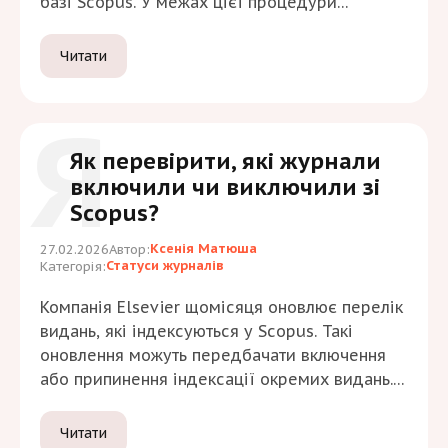
базі Scopus. У межах цієї процедури
щомісяця оновлюється перелік журналів: до
нього можуть бути включені нові видання або
Читати
припинена індексація тих, що більше не
відповідають встановленим критеріям.
Я
Як перевірити, які журнали
включили чи виключили зі
Scopus?
Ксенія Матюша
27.02.2026
Автор:
Статуси журналів
Категорія:
Компанія Elsevier щомісяця оновлює перелік
видань, які індексуються у Scopus. Такі
оновлення можуть передбачати включення
або припинення індексації окремих видань.
Оновлений список щомісяця публікується у
вигляді таблиці з актуальним статусом
Читати