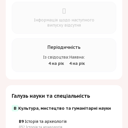
Інформація щодо наступного
випуску відсутня
Періодичність
Із свідоцтва:
Наявна:
4 на рік
4 на рік
Галузь науки та спеціальність
B
Культура, мистецтво та гуманітарні науки
B9
Історія та археологія
032 Історія та археологія