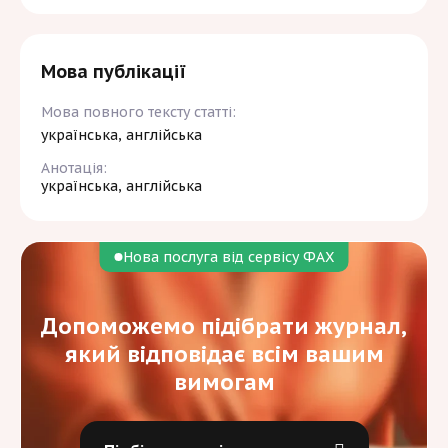
Мова публікації
Мова повного тексту статті:
українська, англійська
Анотація:
українська, англійська
Нова послуга від сервісу ФАХ
Допоможемо підібрати журнал,
який відповідає всім вашим
вимогам