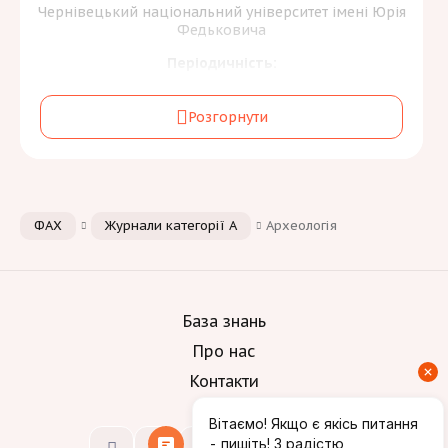
Чернівецький національний університет імені Юрія
Федьковича
Періодичність:
2 на рік
Розгорнути
Галузь знань та спеціальність:
Культура, мистецтво та гуманітарні науки
[1]
B
Мови:
ФАХ
Журнали категорії А
Археологія
База знань
Про нас
Контакти