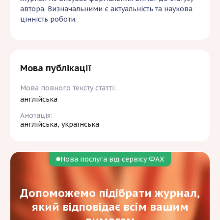
автора. Визначальними є актуальність та наукова
цінність роботи.
Мова публікації
Мова повного тексту статті:
англійська
Анотація:
англійська, українська
Нова послуга від сервісу ФАХ
Допоможемо підібрати журнал,
який відповідає всім вашим