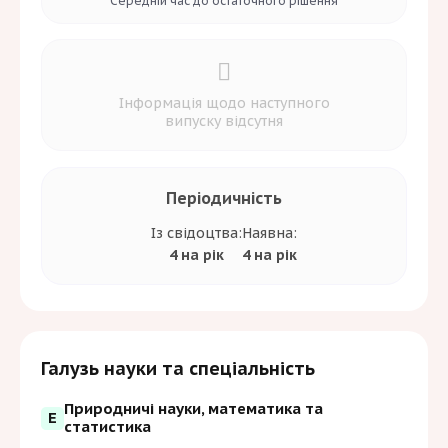
Середній час до
остаточного рішення
Інформація щодо наступного
випуску відсутня
Періодичність
Із свідоцтва:
Наявна:
4 на рік
4 на рік
Галузь науки та спеціальність
Природничі науки, математика та
E
статистика