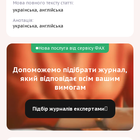
Мова повного тексту статті:
українська, англійська
Анотація:
українська, англійська
Нова послуга від сервісу ФАХ
Допоможемо підібрати журнал,
який відповідає всім вашим
вимогам
Підбір журналів експертами