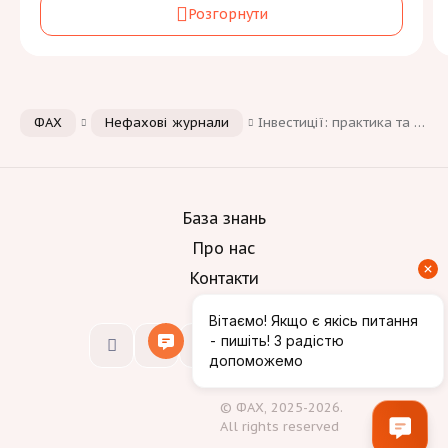
Розгорнути
України
Засновник:
Державна науково-технічна бібліотека України
Періодичність:
ФАХ
Нефахові журнали
Інвестиції: практика та досвід
2 на рік
Галузь знань та спеціальність:
Освіта
[2]
А
Культура, мистецтво та гуманітарні науки
[1]
B
База знань
Соціальні науки, журналістика та інформація
[2]
С
Про нас
Контакти
Мови:
Вимоги до автора
© ФАХ, 2025-2026.
All rights reserved