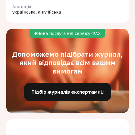
Анотація:
українська, англійська
Нова послуга від сервісу ФАХ
Допоможемо підібрати журнал,
який відповідає всім вашим
вимогам
Підбір журналів експертами