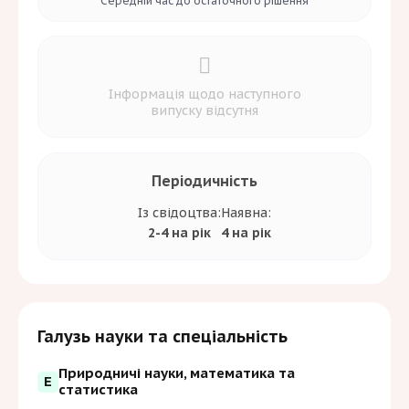
Середній час до
остаточного рішення
Інформація щодо наступного
випуску відсутня
Періодичність
Із свідоцтва:
Наявна:
2-4 на рік
4 на рік
Галузь науки та спеціальність
Природничі науки, математика та
E
статистика