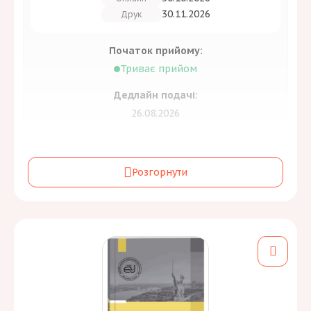
30.11.2026
Друк
Початок прийому:
Триває прийом
Дедлайн подачі:
26.08.2026
Засновник:
Розгорнути
Інститут держави і права ім. В.М. Корецького НАН
України
та
інші (1)
Періодичність:
4 на рік
Галузь знань та спеціальність:
Бізнес, адміністрування та право
[1]
D
Мови: