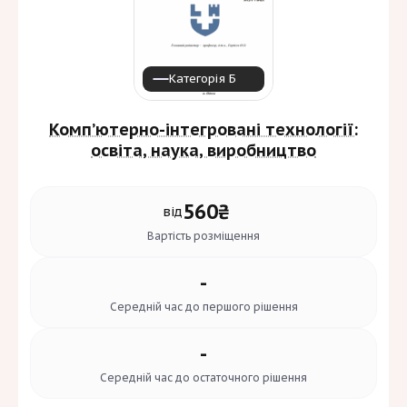
Категорія Б
Комп’ютерно-інтегровані технології:
освіта, наука, виробництво
560₴
від
Вартість
розміщення
-
Середній час до
першого рішення
-
Середній час до
остаточного рішення