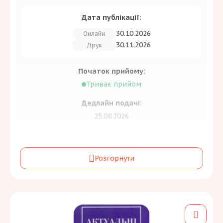
Дата публікації:
30.10.2026
Онлайн
30.11.2026
Друк
Початок прийому:
Триває прийом
Дедлайн подачі:
25.08.2026
Засновник:
Розгорнути
Комунальний заклад вищої освіти «Луцький
педагогічний коледж» Волинської обласної ради
Періодичність:
4 на рік
Галузь знань та спеціальність: