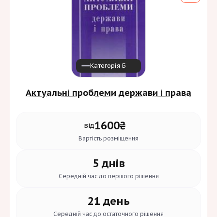
Освіта
[5]
А
Мови:
Категорія Б
Актуальні проблеми держави і права
1600₴
від
Вартість
розміщення
5 днів
Середній час до
першого рішення
21 день
Середній час до
остаточного рішення