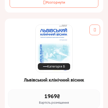
Розгорнути
Луцький національний технічний університет
Періодичність:
4 на рік
Галузь знань та спеціальність:
Інформаційні технології
[5]
F
Інженерія, виробництво та будівництво
[1]
G
Мови:
Категорія Б
Львівський клінічний вісник
1969₴
Вартість
розміщення