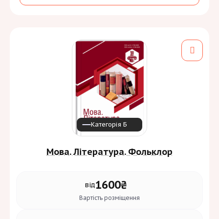
імені Вадима Гетьмана
Періодичність:
4 на рік
Галузь знань та спеціальність:
Бізнес, адміністрування та право
[2]
D
Мови:
Категорія Б
Мова. Література. Фольклор
1600₴
від
Вартість
розміщення