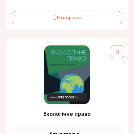
Засновник:
Розгорнути
Національний університет «Одеська юридична
академія»
Періодичність:
4 на рік
Галузь знань та спеціальність:
Бізнес, адміністрування та право
[2]
D
Мови:
Категорія Б
Екологічне право
Безкоштовно