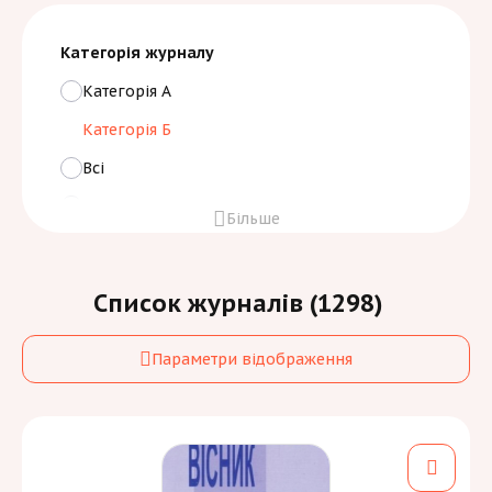
Категорія журналу
Категорія А
Категорія Б
Всі
Нефахові
Більше
Індексація/участь
Scopus
Список журналів (
1298
)
Виберіть квартиль
Параметри відображення
WOS
Виберіть Core Collection
Google Scholar