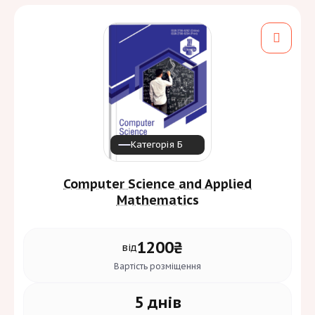
Засновник:
Запорізький національний університет
Періодичність:
4 на рік
Галузь знань та спеціальність:
Соціальні науки, журналістика та інформація
[1]
С
Бізнес, адміністрування та право
[3]
D
Транспорт та послуги
[1]
J
Категорія Б
Мови:
Computer Science and Applied
Mathematics
Вимоги до автора
1200₴
від
Вартість
розміщення
5 днів