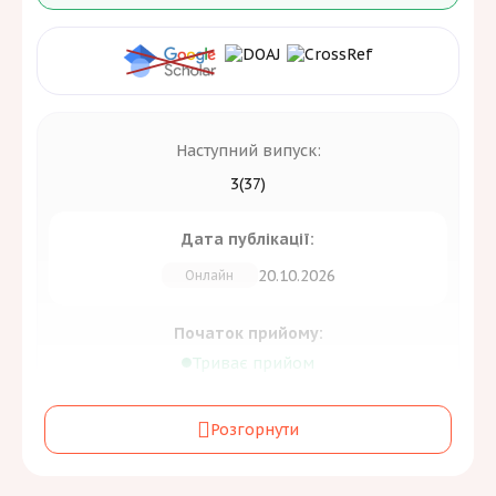
Наступний випуск:
3(37)
Дата публікації:
20.10.2026
Онлайн
Початок прийому:
Триває прийом
Дедлайн подачі:
Розгорнути
20.09.2026