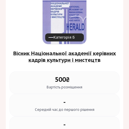
CrossRef
DOAJ
Галузь знань і спеціальність
Категорія Б
Не вибрано
Вісник Національної академії керівних
кадрів культури і мистецтв
Кластер
Виберіть кластер
500₴
Вартість
розміщення
Мова
-
Виберіть мову
Середній час до
першого рішення
Видавець
-