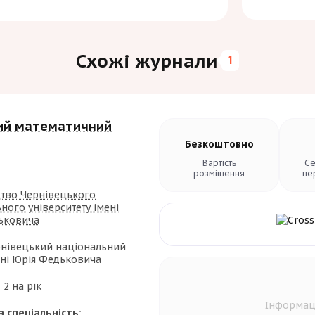
Схожі журнали
1
ий математичний
Безкоштовно
Вартість
Се
розміщення
пе
тво Чернівецького
ного університету імені
ьковича
нівецький національний
ені Юрія Федьковича
:
2 на рік
Інформац
а спеціальність: