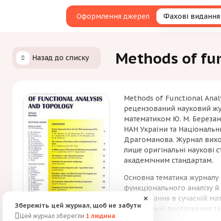
Оформлення джерел
Фахові видання
Methods of fun
Назад до списку
Methods of Functional Anal
рецензований науковий жу
математиком Ю. М. Березан
НАН України та Національни
Драгоманова. Журнал вихо
лише оригінальні наукові 
академічним стандартам.
Основна тематика журналу 
функціонального аналізу й 
застосування в сучасній ма
✕
Збережіть цей журнал, щоб не забути
оригінальні дослідження та
Цей журнал зберегли
1
людина
теоретичних і прикладних 