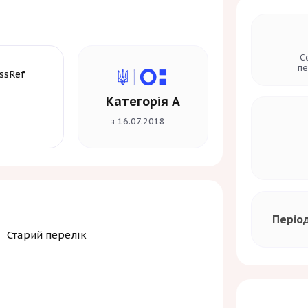
укових підходів серед міжнародної
С
пе
Категорія А
з 16.07.2018
Періо
Старий перелік