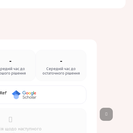
-
-
редній час до
Середній час до
ршого рішення
остаточного рішення
ія щодо наступного