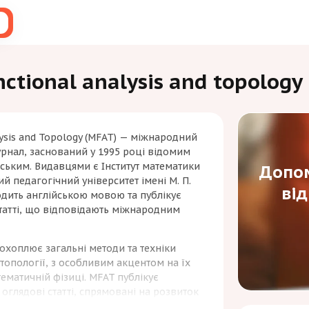
ctional analysis and topology
ysis and Topology (MFAT) — міжнародний
рнал, заснований у 1995 році відомим
ським. Видавцями є Інститут математики
Допом
й педагогічний університет імені М. П.
ві
дить англійською мовою та публікує
статті, що відповідають міжнародним
охоплює загальні методи та техніки
топології, з особливим акцентом на їх
тематичній фізиці. MFAT публікує
 оглядові статті, спрямовані на розвиток
аспектів математичного аналізу, сприяючи