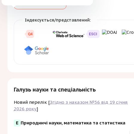
Більше
Зберегти
поширенню нових ідей і на
математичної спільноти.
Індексується/представлений:
Q4
ESCI
Галузь науки та спеціальність
Новий перелік [
Згідно з наказом №56 від 19 січня
2026 року
]
E
Природничі науки, математика та статистика