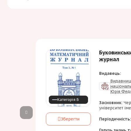
Буковинськ
журнал
Видавець:
Видавниц
національ
Юрія Фед
Категорія Б
Засновник:
Чер
університет ім
Періодичність
Зберегти
Галузь знань т