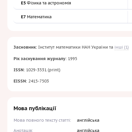
E5
Фізика та астрономія
E7
Математика
Засновник:
Інститут математики НАН України
та
інші (1)
Рік заснування журналу:
1995
ISSN:
1029-3531 (print)
EISSN:
2415-7503
Мова публікації
Мова повного тексту статті:
англійська
Анотація:
англійська