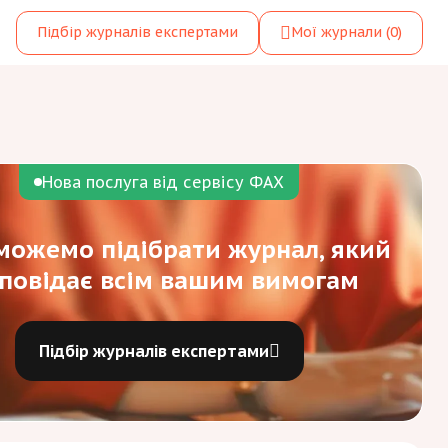
Підбір журналів експертами
Мої журнали
(0)
Нова послуга від сервісу ФАХ
ожемо підібрати журнал, який
дповідає всім вашим вимогам
Підбір журналів експертами