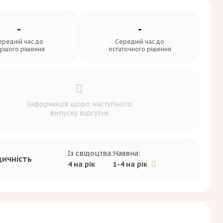
-
-
ередній час до
Середній час до
ршого рішення
остаточного рішення
Інформація щодо наступного
випуску відсутня
Із свідоцтва:
Наявна:
дичність
4 на рік
1-4 на рік