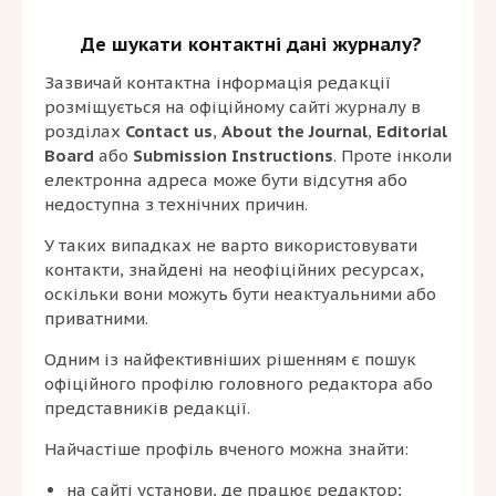
Де шукати контактні дані журналу?
Зазвичай контактна інформація редакції
розміщується на офіційному сайті журналу в
розділах
Contact us
,
About the Journal
,
Editorial
Board
або
Submission Instructions
. Проте інколи
електронна адреса може бути відсутня або
недоступна з технічних причин.
У таких випадках не варто використовувати
контакти, знайдені на неофіційних ресурсах,
оскільки вони можуть бути неактуальними або
приватними.
Одним із найфективніших рішенням є пошук
офіційного профілю головного редактора або
представників редакції.
Найчастіше профіль вченого можна знайти:
на сайті установи, де працює редактор;