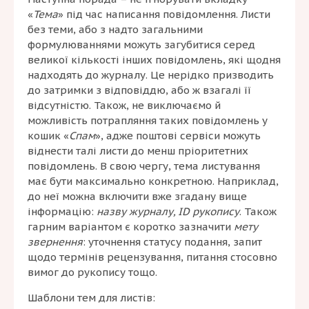
«
Тема
» під час написання повідомлення. Листи
без теми, або з надто загальними
формулюваннями можуть загубитися серед
великої кількості інших повідомлень, які щодня
надходять до журналу. Це нерідко призводить
до затримки з відповіддю, або ж взагалі її
відсутністю. Також, не виключаємо й
можливість потрапляння таких повідомлень у
кошик «
Спам
», адже поштові сервіси можуть
віднести талі листи до менш пріоритетних
повідомлень. В свою чергу, тема листування
має бути максимально конкретною. Наприклад,
до неї можна включити вже згадану вище
інформацію:
назву журналу, ID рукопису
. Також
гарним варіантом є коротко зазначити
мету
звернення
: уточнення статусу подання, запит
щодо термінів рецензування, питання стосовно
вимог до рукопису тощо.
Шаблони тем для листів: