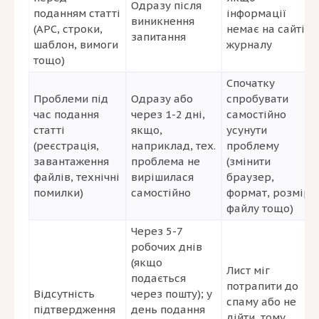
Одразу після
поданням статті
інформації
виникнення
(APC, строки,
немає на сайті
запитання
шаблон, вимоги
журналу
тощо)
Спочатку
Проблеми під
Одразу або
спробувати
час подання
через 1-2 дні,
самостійно
статті
якщо,
усунути
(реєстрація,
наприклад, тех.
проблему
завантаження
проблема не
(змінити
файлів, технічні
вирішилася
браузер,
помилки)
самостійно
формат, розмір
файлу тощо)
Через 5-7
робочих днів
(якщо
Лист міг
подається
потрапити до
Відсутність
через пошту); у
спаму або не
підтвердження
день подання
дійти, тому