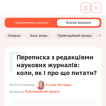
Оформлення джерел
Фахові видання
Головна
База знань
Публікаційний процес
Пере
П
Переписка з редакціями
наукових журналів:
коли, як і про що питати?
Ксенія Матюша
08.07.2026
Автор:
Публікаційний процес
Категорія: