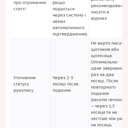
про отримання
(якщо
рекомендовано
статті
подається
писати в
через систему і
журнал
немає
автоматичного
підтвердження)
Не варто писати
щотижня або
щомісяця.
Оптимально-
одне звернення
раз на два
Уточнення
Через 2-3
місяці. Після
статусу
місяці після
повторного
рукопису
подання
подання
(second revision)
– через 1,5
місяця та не
частіше ніж раз
на місяць