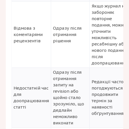
Якщо журнал не
забороняє
повторне
подання, можна
Відмова з
Одразу після
уточнити
коментарями
отримання
можливість
рецензентів
рішення
ресабмішну або
нового подання
після
доопрацювання
Одразу після
отримання
Редакції часто
запиту на
Недостатній час
погоджуються
revision або
для
продовжити
щойно стало
доопрацювання
термін за
зрозуміло, що
статті
наявності
дедлайн
обґрунтування
неможливо
виконати