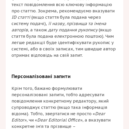
текст повідомлення всю ключову інформацію
про статтю. Зокрема, рекомендуємо вказувати
ID статті
(якщо стаття була подана через
систему подачі),
її назву, прізвища та імена
авторів
, а також
дату подання рукопису
(якщо
стаття була подана електронною поштою). Чим
легше редакції буде ідентифікувати рукопис у
системі, або в своїх записах, тим швидше автор
отримає відповідь на свій запит.
Персоналізовані запити
Крім того, бажано формулювати
персоналізовані запити, тобто адресувати
повідомлення конкретному редактору, який
супроводжує статтю (якщо така інформація
відома). Тобто, звертатися не просто «
Dear
Editor»
, чи «
Dear Editorial Office»
, а вказувати
конкретне ім’я та прізвище –