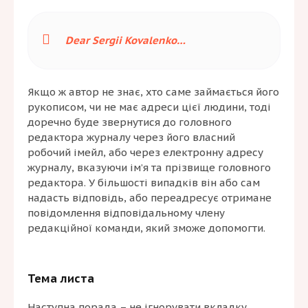
Dear Sergii Kovalenko…
Якщо ж автор не знає, хто саме займається його
рукописом, чи не має адреси цієї людини, тоді
доречно буде звернутися до головного
редактора журналу через його власний
робочий імейл, або через електронну адресу
журналу, вказуючи ім’я та прізвище головного
редактора. У більшості випадків він або сам
надасть відповідь, або переадресує отримане
повідомлення відповідальному члену
редакційної команди, який зможе допомогти.
Тема листа
Наступна порада – не ігнорувати вкладку