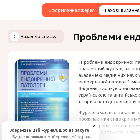
Оформлення джерел
Фахові видання
Проблеми ендо
Назад до списку
«Проблеми ендокринної па
практичний журнал, заснов
академією медичних наук У
ендокринної патології іме
Видання публікує оригінальн
українською та англійськ
та прикладні дослідження в
Журнал охоплює питання пат
профілактики ендокринних з
випадки рідкісних синдромі
✕
Збережіть цей журнал, щоб не забути
медичної допомоги, а тако
Будьте першими хто збереже цей журнал
лікарських засобів. Виданн