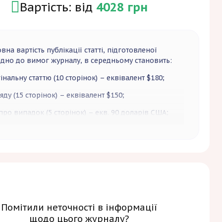
Вартість: від
4028 грн
вна вартість публікації статті, підготовленої
ідно до вимог журналу, в середньому становить:
інальну статтю
(10 сторінок) – еквівалент $180;
яду
(15 сторінок) – еквівалент $150;
 про випадок
(5 сторінок) – екв. 90 доларів США;
 змінюватися залежно від кількості сторінок
ищення обсягу рукопису, зазначеного в розділі «Для
», на 1 сторінку збільшує вартість на екв. $25),
вості публікації (подвійний тариф за публікацію
ргою), додаткової вартості верстки та друку
 (кольорові ілюстрації тощо), додаткових послуг –
ння статті до вимог журналу – екв. $20
ючи список літератури – екв. $10).
Помітили неточності в інформації
щодо цього журналу?