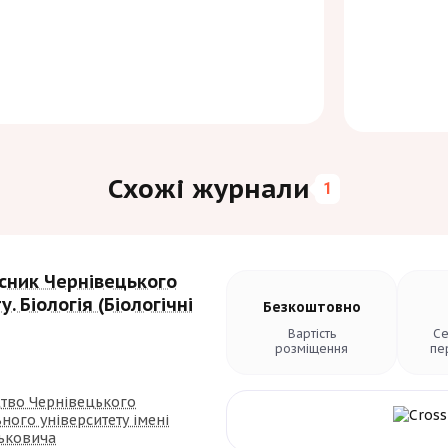
Схожі журнали
1
сник Чернівецького
. Біологія (Біологічні
Безкоштовно
Вартість
Се
розміщення
пе
тво Чернівецького
ного університету імені
ьковича