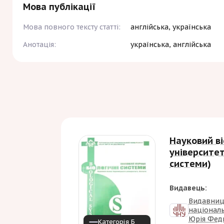
Мова публікації
Мова повного тексту статті:
англійська, українська
Анотація:
українська, англійська
Науковий ві
університету
системи)
Видавець:
Видавниц
національ
Юрія Фед
Категорія Б