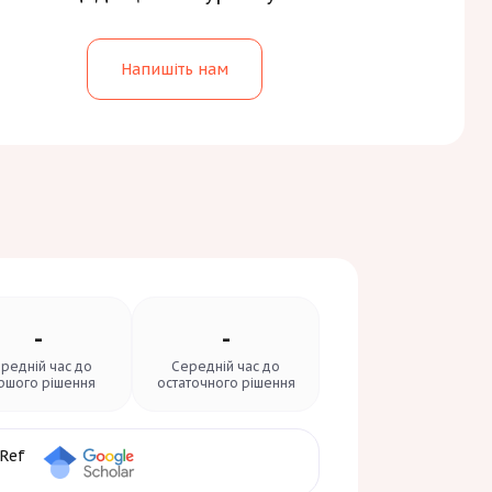
Напишіть нам
-
-
редній час до
Середній час до
ршого рішення
остаточного рішення