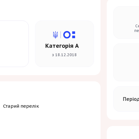
ичних університетів, сприяючи
одів діагностики та лікування
актику.
С
пе
Категорія А
з 18.12.2018
Періо
Старий перелік