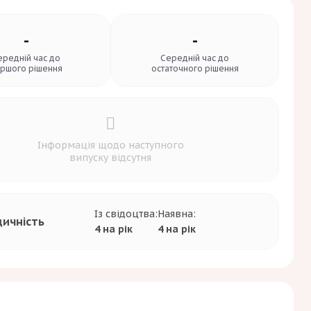
-
-
ередній час до
Середній час до
ршого рішення
остаточного рішення
Інформація щодо наступного
випуску відсутня
Із свідоцтва:
Наявна:
дичність
4 на рік
4 на рік