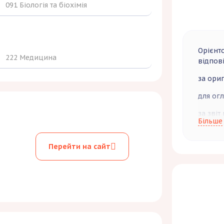
091 Біологія та біохімія
Орієнто
222 Медицина
відпов
за ориг
для огл
за звіт
Більше
та може
(перев
Перейти на сайт
авторів
терміно
поза че
журналу
приведе
(включа