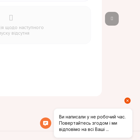
ія щодо наступного
уску відсутня