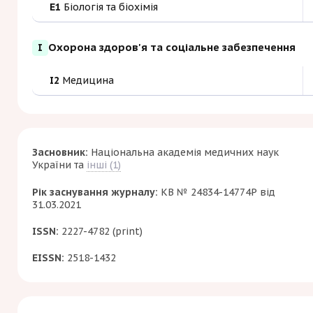
E1
Біологія та біохімія
I
Охорона здоров'я та соціальне забезпечення
I2
Медицина
Засновник:
Національна академія медичних наук
України
та
інші (1)
Рік заснування журналу:
КВ № 24834-14774Р від
31.03.2021
ISSN:
2227-4782 (print)
EISSN:
2518-1432