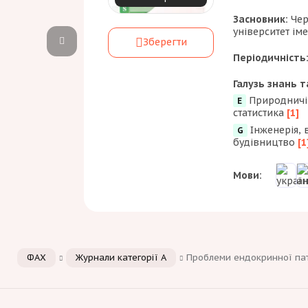
Засновник:
Чер
університет ім
Зберегти
Періодичність
Галузь знань т
Природничі 
E
статистика
[1]
Інженерія, 
G
будівництво
[1
Мови:
ФАХ
Журнали категорії А
Проблеми ендокринної пато