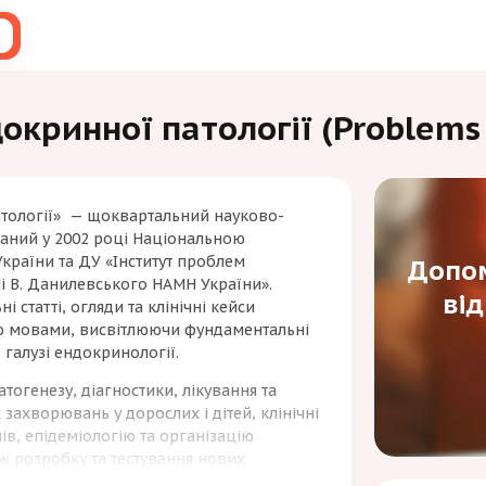
кринної патології (Problems 
тології» — щоквартальний науково-
аний у 2002 році Національною
країни та ДУ «Інститут проблем
Допом
ні В. Данилевського НАМН України».
ві
і статті, огляди та клінічні кейси
ою мовами, висвітлюючи фундаментальні
 галузі ендокринології.
огенезу, діагностики, лікування та
ахворювань у дорослих і дітей, клінічні
в, епідеміологію та організацію
ж розробку та тестування нових
я призначене для лікарів, науковців,