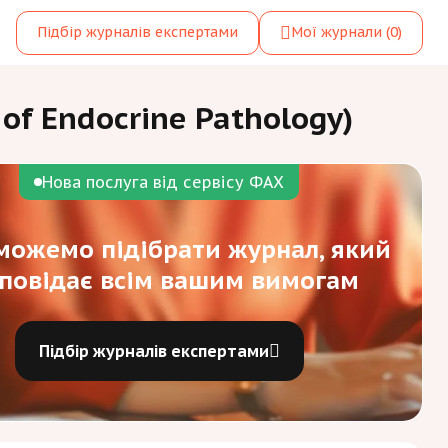
Підбір журналів експертами
Мої журнали
(0)
of Endocrine Pathology)
Нова послуга від сервісу ФАХ
ожемо підібрати журнал, який
дповідає всім вашим вимогам
Підбір журналів експертами