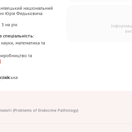
нівецький національний
ені Юрія Федьковича
:
3 на рік
Інформац
вип
а спеціальність:
науки, математика та
виробництво та
]
логії (Problems of Endocrine Pathology)