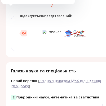
Більше
Зберегти
викладачів і студентів мед
впровадженню сучасних мет
ендокринної патології в пр
Індексується/представлений:
Q4
Галузь науки та спеціальність
Новий перелік [
Згідно з наказом №56 від 19 січня
2026 року
]
E
Природничі науки, математика та статистика