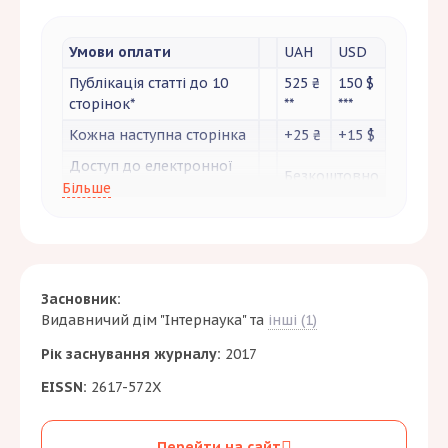
Умови оплати
UAH
USD
Публікація статті до 10
525 ₴
150 $
сторінок*
**
***
Кожна наступна сторінка
+25 ₴
+15 $
Доступ до електронної
Безкоштовно
(pdf) версії журналу
Більше
Сертифікат в
електронному (pdf)
100 ₴
100 $
форматі, що підтверджує
розміщення статті
Засновник:
Друкований екземпляр
Видавничий дім "Інтернаука"
та
інші (1)
сертифікату, що
200 ₴
200 $
Рік заснування журналу:
підтверджує розміщення
2017
статті
EISSN:
2617-572X
Довідка про участь у
1000
250 $
розробці наукової теми
₴
***
Перейти на сайт