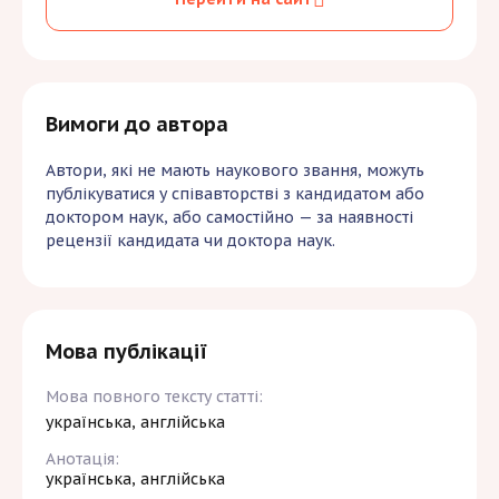
Свідоцтво про
1500
250 $
реєстрацію авторського
₴
***
права на статтю
Вимоги до автора
* Додатково у рахунок додається еквівалент
Автори, які не мають наукового звання, можуть
15 доларів США за присвоєння
публікуватися у співавторстві з кандидатом або
ідентифікатора DOI (Вимога МОН)
доктором наук, або самостійно — за наявності
рецензії кандидата чи доктора наук.
Одноосібні публікації студентів
розміщуються виключно в Міжнародному
науковому журналі “Наука-онлайн” або у
співавторстві та рецензією кандидата /
доктора наук.
Мова публікації
**
Ціни вказані для статей, де не більше 3-ох
Мова повного тексту статті:
авторів. Для статей, де більше 3-ох авторів,
українська, англійська
ціна розраховується індивідуально. Ціни
вказані для авторів, які працюють/
Анотація:
навчаються в українських ЗВО/наукових
українська, англійська
установих.