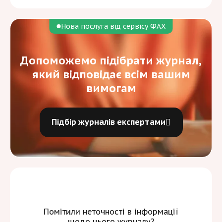
***
Ціни вказані для авторів, які НЕ
працюють/НЕ навчаються в українських
Нова послуга від сервісу ФАХ
ЗВО/наукових установих.
Допоможемо підібрати журнал,
який відповідає всім вашим
вимогам
Підбір журналів експертами
Помітили неточності в інформації
щодо цього журналу?