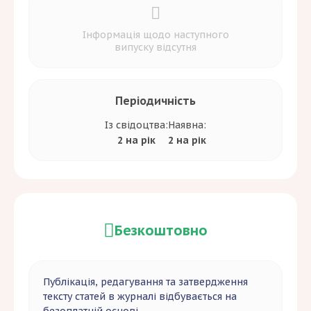
Інформація щодо наступного
випуску відсутня
Періодичність
Із свідоцтва:
Наявна:
2 на рік
2 на рік
Безкоштовно
Публікація, редагування та затвердження
тексту статей в журналі відбувається на