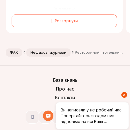
Видавець:
Державна науково-технічна бібліотека
Розгорнути
України
Засновник:
Державна науково-технічна бібліотека України
Періодичність:
ФАХ
Нефахові журнали
Ресторанний і готельний консалтинг. Інновації
2 на рік
Галузь знань та спеціальність:
Освіта
[2]
А
Культура, мистецтво та гуманітарні науки
[1]
B
База знань
Соціальні науки, журналістика та інформація
[2]
С
Про нас
Контакти
Мови:
Вимоги до автора