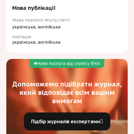
Мова публікації
Мова повного тексту статті:
українська, англійська
Анотація:
українська, англійська
Нова послуга від сервісу ФАХ
Допоможемо підібрати журнал,
який відповідає всім вашим
вимогам
Підбір журналів експертами