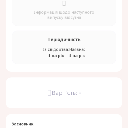
Інформація щодо наступного
випуску відсутня
Періодичність
Із свідоцтва:
Наявна:
1 на рік
1 на рік
Вартість:
-
Засновник: