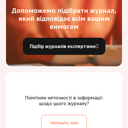
Допоможемо підібрати журнал,
який відповідає всім вашим
вимогам
Підбір журналів експертами
Помітили неточності в інформації
щодо цього журналу?
Напишіть нам