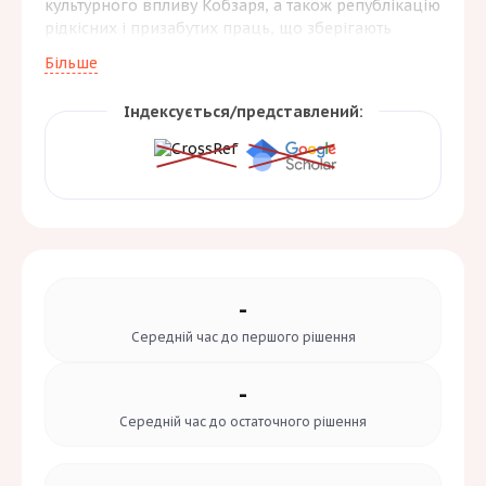
культурного впливу Кобзаря, а також републікацію
рідкісних і призабутих праць, що зберігають
наукову та культурну актуальність. Завдяки
Більше
поєднанню історико-літературних,
культурологічних і джерелознавчих підходів,
Індексується/представлений:
«Шевченків світ»
сприяє розвитку сучасного
шевченкознавства й популяризації національної
спадщини у вітчизняному та міжнародному
науковому просторі.
-
Середній час до
першого рішення
-
Середній час до
остаточного рішення