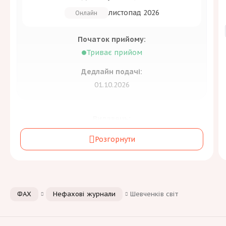
листопад 2026
Онлайн
Початок прийому:
Триває прийом
Дедлайн подачі:
01.10.2026
Видавець:
Державна науково-технічна бібліотека
Розгорнути
України
Засновник:
Державна науково-технічна бібліотека України
Періодичність:
ФАХ
Нефахові журнали
Шевченків світ
2 на рік
Галузь знань та спеціальність:
Освіта
[2]