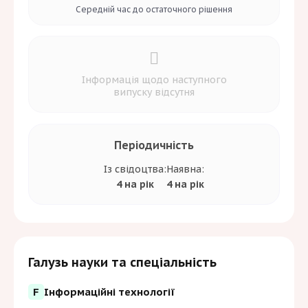
Середній час до
остаточного рішення
Інформація щодо наступного
випуску відсутня
Періодичність
Із свідоцтва:
Наявна:
4 на рік
4 на рік
Галузь науки та спеціальність
F
Інформаційні технології