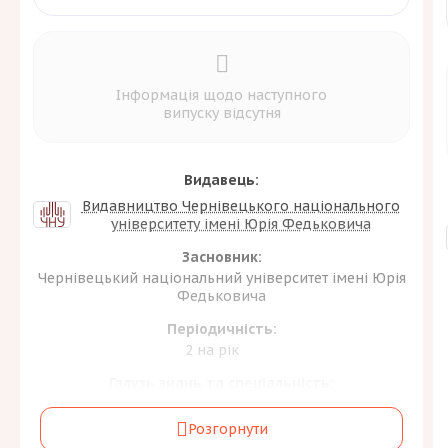
Інформація щодо наступного
випуску відсутня
Видавець:
Видавництво Чернівецького національного
університету імені Юрія Федьковича
Засновник:
Чернівецький національний університет імені Юрія
Федьковича
Періодичність:
2 на рік
Галузь знань та спеціальність:
Природничі науки, математика та статистика
[2]
E
Розгорнути
Інформаційні технології
[1]
F