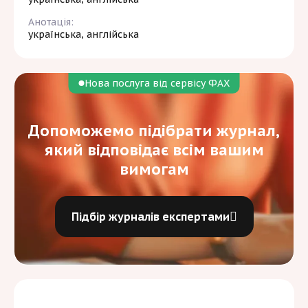
Анотація:
українська, англійська
Нова послуга від сервісу ФАХ
Допоможемо підібрати журнал,
який відповідає всім вашим
вимогам
Підбір журналів експертами