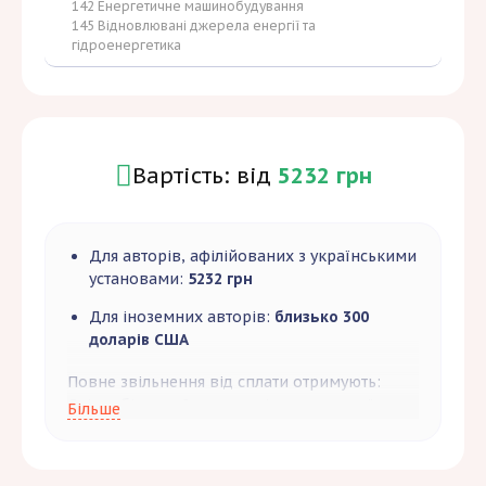
142 Енергетичне машинобудування
145 Відновлювані джерела енергії та
гідроенергетика
Вартість: від
5232 грн
Для авторів, афілійованих з українськими
установами:
5232 грн
Для іноземних авторів:
близько 300
доларів США
Повне звільнення від сплати отримують:
Співробітники Інституту відновлюваної
Більше
енергетики НАН України. Автори, в чиїх
статтях є співавтори з Інституту
відновлюваної енергетики НАН України