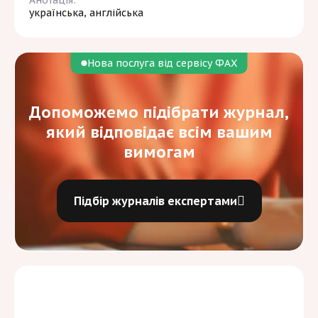
Анотація:
українська, англійська
Нова послуга від сервісу ФАХ
Допоможемо підібрати журнал,
який відповідає всім вашим
вимогам
Підбір журналів експертами