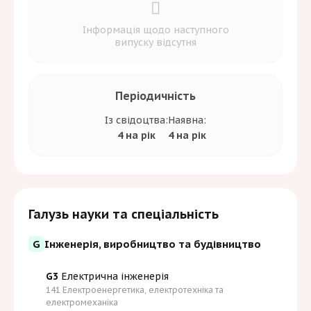
Інформація щодо наступного
випуску відсутня
Періодичність
Із свідоцтва:
Наявна:
4 на рік
4 на рік
Галузь науки та спеціальність
G
Інженерія, виробництво та будівництво
G3
Електрична інженерія
141 Електроенергетика, електротехніка та
електромеханіка