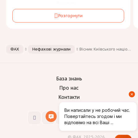
Видавець:
Державна науково-технічна бібліотека
Розгорнути
України
Засновник:
Державна науково-технічна бібліотека України
Періодичність:
ФАХ
Нефахові журнали
Вісник Київського національного університету культури і мистецтв. Серія: Аудіовізуальне мистецтво і виробництво
2 на рік
Галузь знань та спеціальність:
Освіта
[2]
А
Культура, мистецтво та гуманітарні науки
[1]
B
База знань
Соціальні науки, журналістика та інформація
[2]
С
Про нас
Контакти
Мови:
Вимоги до автора
© ФАХ, 2025-2026.