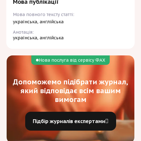
Мова публікації
Мова повного тексту статті:
українська, англійська
Анотація:
українська, англійська
Нова послуга від сервісу ФАХ
Допоможемо підібрати журнал,
який відповідає всім вашим
вимогам
Підбір журналів експертами