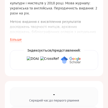
культури і мистецтв у 2018 році. Мова журналу:
українська та англійська. Періодичність видання: 2
рази на рік.
Метою видання є висвітлення результатів
досліджень творчості митців, архівних
досліджень, бібліографічних оглядів з актуальних
питань загальнотеоретичних, мистецьких,
Більше
історичних, практичних аспектів у галузі
аудіовізуального мистецтва та виробництва.
Індексується/представлений:
Журнал адресований вченим, експертам,
викладачам та науково-педагогічним
працівникам, що займаються науковими
дослідженнями та намагаються знайти ціннісно-
смислові обрії сучасного мистецького,
виробничого та аудіовізуального процесів.
-
Середній час до
першого рішення