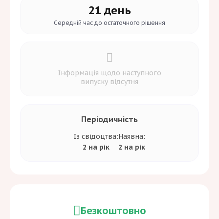
21 день
Середній час до
остаточного рішення
Інформація щодо наступного
випуску відсутня
Періодичність
Із свідоцтва:
Наявна:
2 на рік
2 на рік
Безкоштовно