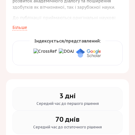
розвиток академічного діалогу та поширення
здобутків як вітчизняної, так і зарубіжної науки.
До публікації приймаються оригінальні наукові
статті з актуальних проблем мовознавства,
Більше
літературознавства, перекладознавства,
міжкультурної комунікації, соціолінгвістики та
Індексується/представлений:
мовної політики. Особливу увагу приділено
дослідженню сучасних тенденцій у викладанні
мов і літератур, аналізу художніх і культурних
процесів у національному та світовому вимірах, а
також рецензуванню нових наукових праць і
монографій.
3 дні
Середній час до
першого рішення
70 днів
Середній час до
остаточного рішення