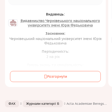
Видавець:
Видавництво Чернівецького національного
університету імені Юрія Федьковича
Засновник:
Чернівецький національний університет імені Юрія
Федьковича
Періодичність:
2 на рік
Галузь знань та спеціальність:
Культура, мистецтво та гуманітарні науки
[1]
B
Розгорнути
Мови:
ФАХ
Журнали категорії Б
Acta Academiae Beregsasiensis. Philologica