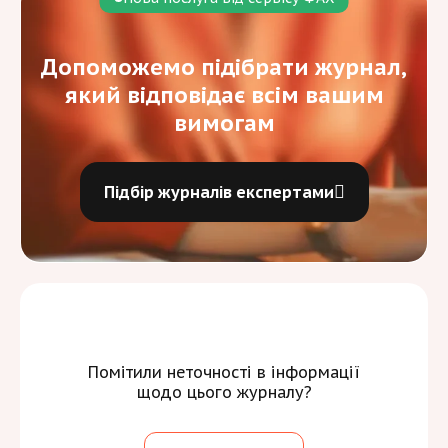
Допоможемо підібрати журнал,
який відповідає всім вашим
вимогам
Підбір журналів експертами
Помітили неточності в інформації
щодо цього журналу?