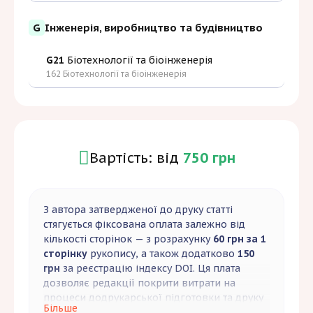
G
Інженерія, виробництво та будівництво
G21
Біотехнології та біоінженерія
162 Біотехнології та біоінженерія
Вартість: від
750 грн
З автора затвердженої до друку статті
стягується фіксована оплата залежно від
кількості сторінок — з розрахунку
60 грн за 1
сторінку
рукопису, а також додатково
150
грн
за реєстрацію індексу DOI. Ця плата
дозволяє редакції покрити витрати на
процеси додрукарської підготовки та друку
Більше
журналу.