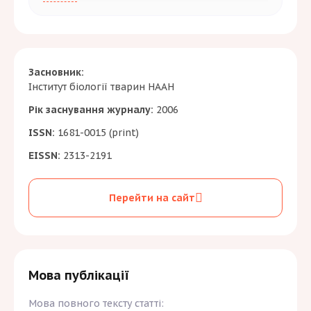
Рекомендоівний обсягу рукопису від 10
сторінок.
Наукові статті, написані англійською,
Засновник:
публікуються безкоштовно.
Інститут біології тварин НААН
Рік заснування журналу:
2006
ISSN:
1681-0015 (print)
EISSN:
2313-2191
Перейти на сайт
Мова публікації
Мова повного тексту статті: