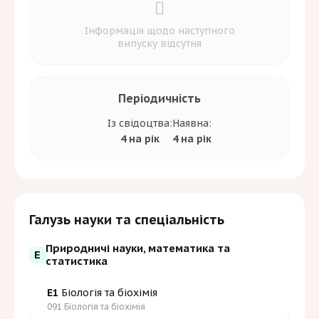
Інформація щодо наступного
випуску відсутня
Періодичність
Із свідоцтва:
Наявна:
4 на рік
4 на рік
Галузь науки та спеціальність
Природничі науки, математика та
E
статистика
E1
Біологія та біохімія
091 Біологія та біохімія