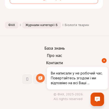
Природничі науки, математика та статистика
[1]
E
Інженерія, виробництво та будівництво
[1]
G
Мови:
ФАХ
Журнали категорії Б
Біологія тварин
База знань
Про нас
Контакти
© ФАХ, 2025-2026.
All rights reserved