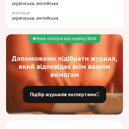
українська, англійська
Анотація:
українська, англійська
Нова послуга від сервісу ФАХ
Допоможемо підібрати журнал,
який відповідає всім вашим
вимогам
Підбір журналів експертами