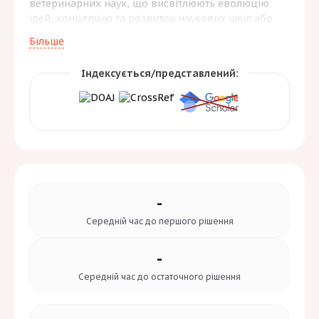
ветеринарних наук, що висвітлюють еволюцію
ідей, концепцію та розвиток наукових шкіл або
присвячені творчим портретам науковців.
Більше
Індексується/представлений:
-
Середній час до
першого рішення
-
Середній час до
остаточного рішення