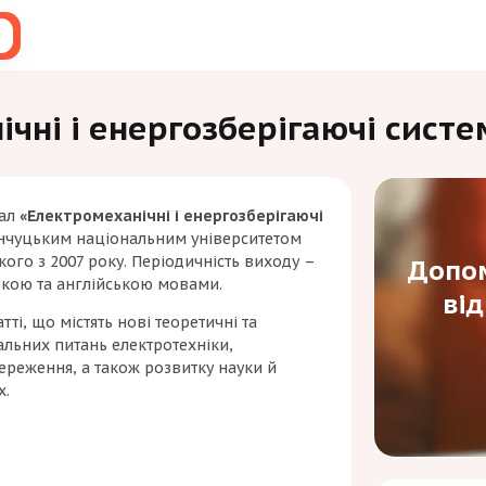
чні і енергозберігаючі систе
нал
«Електромеханічні і енергозберігаючі
нчуцьким національним університетом
ого з 2007 року. Періодичність виходу –
Допом
ською та англійською мовами.
ві
тті, що містять нові теоретичні та
уальних питань електротехніки,
ереження, а також розвитку науки й
х.