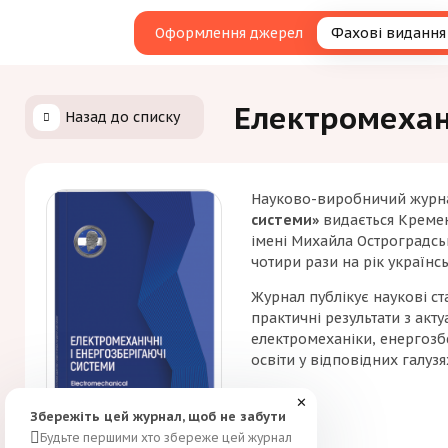
Оформлення джерел
Фахові видання
Електромехані
Назад до списку
Науково-виробничий жур
системи»
видається Креме
імені Михайла Остроградськ
чотири рази на рік україн
Журнал публікує наукові ста
практичні результати з акт
електромеханіки, енергозб
освіти у відповідних галузя
✕
Збережіть цей журнал, щоб не забути
Будьте першими хто збереже цей журнал