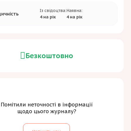
Із свідоцтва:
Наявна:
дичність
4 на рік
4 на рік
Безкоштовно
Помітили неточності в інформації
щодо цього журналу?