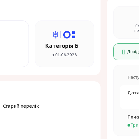
С
пе
Категорія Б
Довід
з 01.06.2026
Наст
Дата
Старий перелік
Поча
Три