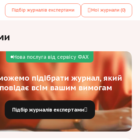
Підбір журналів експертами
Мої журнали
(0)
ми
Нова послуга від сервісу ФАХ
ожемо підібрати журнал, який
дповідає всім вашим вимогам
Підбір журналів експертами