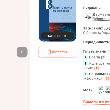
Видавець:
Державна
бібліотек
Засновник:
Дер
бібліотека Укр
Категорія Б
Періодичність
Галузь знань т
Зберегти
Освіта
[2]
А
Культура, м
B
науки
[1]
Соціальні н
С
інформація
[2]
Мови:
Вимоги до а