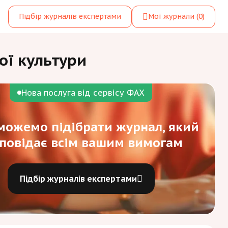
Підбір журналів експертами
Мої журнали
(0)
ної культури
Нова послуга від сервісу ФАХ
ожемо підібрати журнал, який
дповідає всім вашим вимогам
Підбір журналів експертами