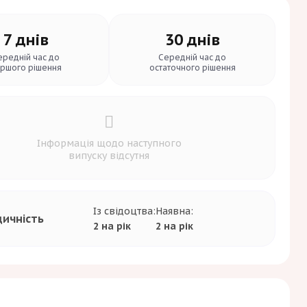
7 днів
30 днів
ередній час до
Середній час до
ршого рішення
остаточного рішення
Інформація щодо наступного
випуску відсутня
Із свідоцтва:
Наявна:
дичність
2 на рік
2 на рік