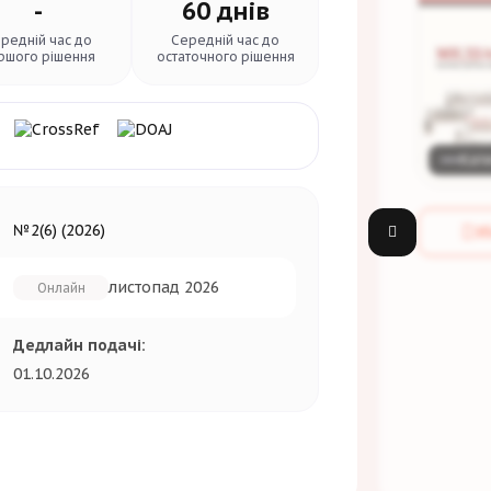
-
60 днів
редній час до
Середній час до
ршого рішення
остаточного рішення
Кате
№2(6) (2026)
Зб
листопад 2026
Онлайн
Дедлайн подачі:
01.10.2026