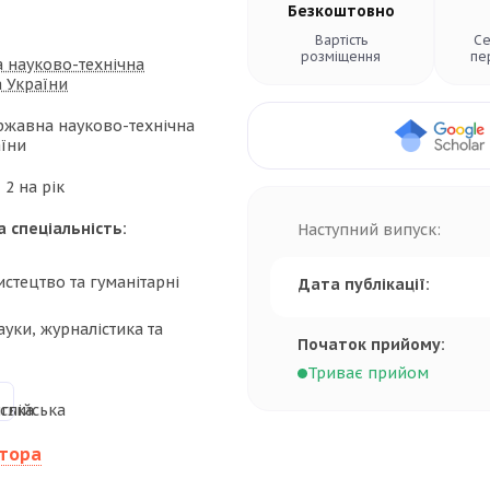
Безкоштовно
Вартість
Се
розміщення
пе
 науково-технічна
а України
жавна науково-технічна
аїни
:
2 на рік
а спеціальність:
Наступний випуск:
истецтво та гуманітарні
Дата публікації:
ауки, журналістика та
Початок прийому:
Триває прийом
втора