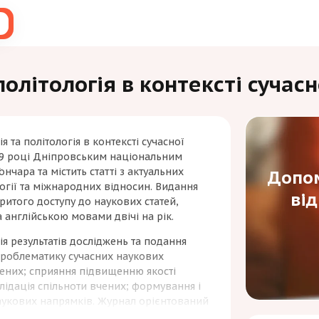
політологія в контексті сучас
 та політологія в контексті сучасної
09 році Дніпровським національним
ончара та містить статті з актуальних
Допом
огії та міжнародних відносин. Видання
ві
ритого доступу до наукових статей,
а англійською мовами двічі на рік.
я результатів досліджень та подання
проблематику сучасних наукових
чених; сприяння підвищенню якості
лідація спільноти вчених; формування і
аукових напрямків. Журнал орієнтований
ищих навчальних закладів, аспірантів і