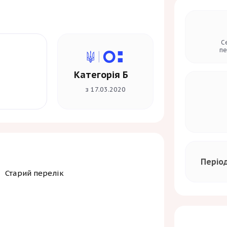
льтетів.
С
пе
Категорія Б
з 17.03.2020
Періо
Старий перелік