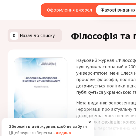
Оформлення джерел
Фахові видання
Філософія та 
Назад до списку
Науковий журнал «Філософія
культури» заснований у 20
університетом імені Олеся Г
проблем філософії, політол
дотримується політики відк
публікується українською т
Мета видання: репрезентаці
інформації про актуальну 
досліджень і досягнення в
підготовки фахівців; консо
✕
Збережіть цей журнал, щоб не забути
розвиток перспективних н
Цей журнал зберегли
1
людина
на науковців, викладачів в