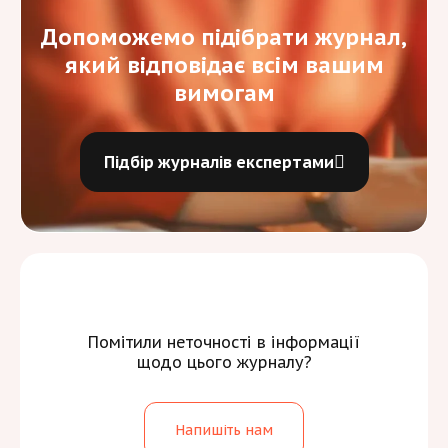
Допоможемо підібрати журнал,
який відповідає всім вашим
вимогам
Підбір журналів експертами
Помітили неточності в інформації
щодо цього журналу?
Напишіть нам