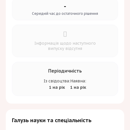
-
Середній час до
остаточного рішення
Інформація щодо наступного
випуску відсутня
Періодичність
Із свідоцтва:
Наявна:
1 на рік
1 на рік
Галузь науки та спеціальність