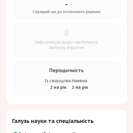
-
Середній час до
остаточного рішення
Інформація щодо наступного
випуску відсутня
Періодичність
Із свідоцтва:
Наявна:
2 на рік
2 на рік
Галузь науки та спеціальність