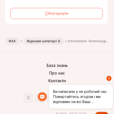
Галузь знань та спеціальність:
Розгорнути
Інформаційні технології
[6]
F
Інженерія, виробництво та будівництво
[3]
G
Мови:
ФАХ
Журнали категорії Б
Information Technologies and Engineering Electronics” / “Інформаційні технології та інженерна електроніка
База знань
Про нас
Контакти
© ФАХ, 2025-2026.