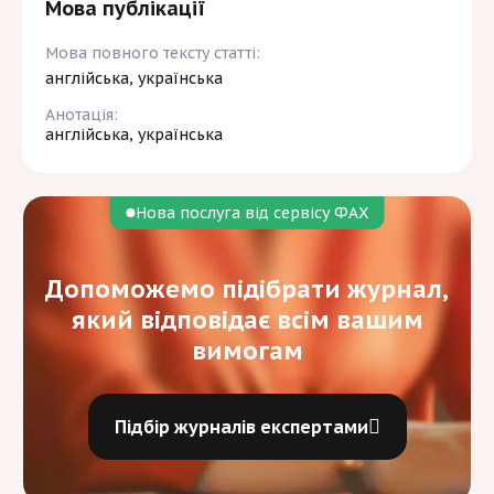
Мова публікації
Мова повного тексту статті:
англійська, українська
Анотація:
англійська, українська
Нова послуга від сервісу ФАХ
Допоможемо підібрати журнал,
який відповідає всім вашим
вимогам
Підбір журналів експертами