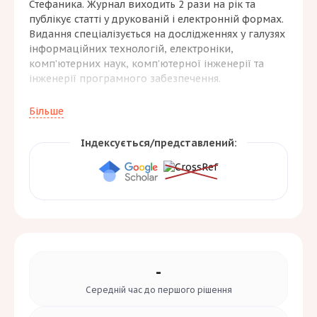
Стефаника. Журнал виходить 2 рази на рік та
публікує статті у друкованій і електронній формах.
Видання спеціалізується на дослідженнях у галузях
інформаційних технологій, електроніки,
комп’ютерних наук, комп’ютерної інженерії та
інженерії програмного забезпечення.
Основна тематика журналу охоплює електроніку,
Більше
електронні комунікації, приладобудування,
радіотехніку, програмну інженерію, комп’ютерні
Індексується/представлений:
науки та комп’ютерну інженерію. Метою видання є
поширення сучасних наукових досягнень,
представлення інноваційних рішень і підтримка
розвитку нових ідей, методів та технологій у сфері
інформаційних технологій та інженерної
електроніки. Журнал орієнтований на науковців,
інженерів, викладачів, аспірантів і дослідників.
-
Середній час до
першого рішення