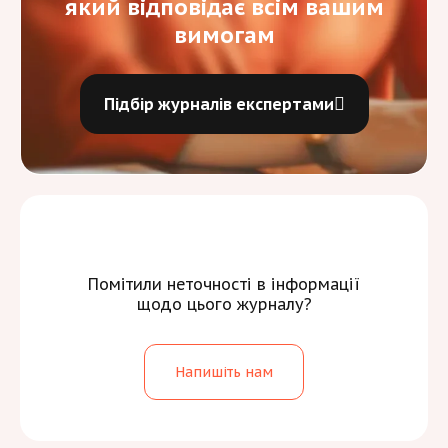
який відповідає всім вашим
вимогам
Підбір журналів експертами
Помітили неточності в інформації
щодо цього журналу?
Напишіть нам