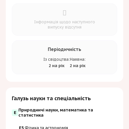
Інформація щодо наступного
випуску відсутня
Періодичність
Із свідоцтва:
Наявна:
2 на рік
2 на рік
Галузь науки та спеціальність
Природничі науки, математика та
E
статистика
E5
Фізика та астрономія