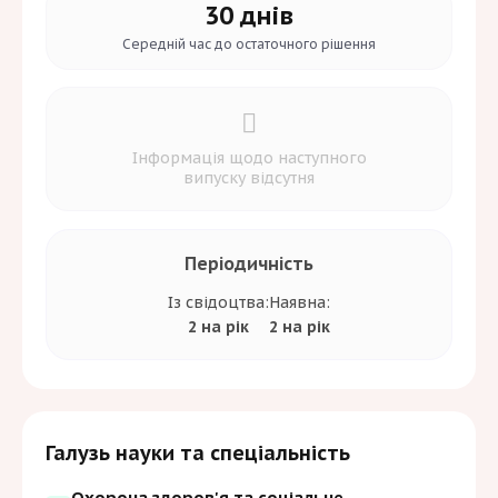
30 днів
наукову та історичну цінність для фахової
медичної спільноти.
Середній час до
остаточного рішення
Інформація щодо наступного
випуску відсутня
Періодичність
Із свідоцтва:
Наявна:
2 на рік
2 на рік
Галузь науки та спеціальність
Охорона здоров'я та соціальне