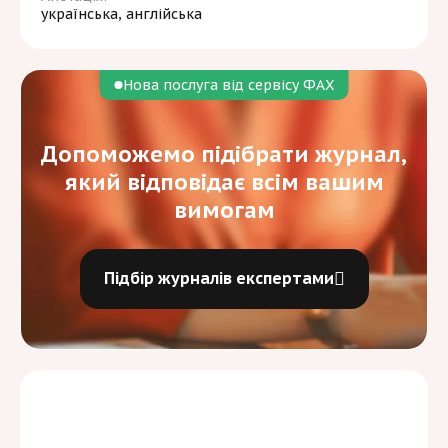
українська, англійська
Нова послуга від сервісу ФАХ
Допоможемо підібрати журнал,
який відповідає всім вашим
вимогам
Підбір журналів експертами