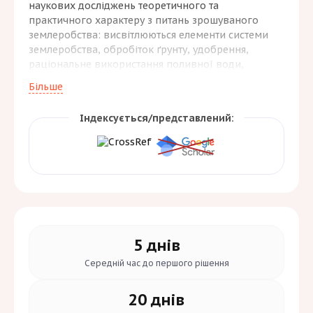
наукових досліджень теоретичного та
практичного характеру з питань зрошуваного
землеробства: висвітлюються елементи системи
землеробства, обробіток ґрунту, удобрення,
раціональне використання поливної води,
особливості ґрунтотворних процесів, питання
Більше
кормовиробництва, вирощування зернових,
картоплі та інших культур та створення нових
Індексується/представлений:
сортів і гібридів для зрошуваних земель тощо.
5 днів
Середній час до
першого рішення
20 днів