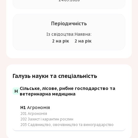
Періодичність
Із свідоцтва:
Наявна:
2 на рік
2 на рік
Галузь науки та спеціальність
Сільське, лісове, рибне господарство та
H
ветеринарна медицина
H1
Агрономія
201 Агрономія
202 Захист і карантин рослин
203 Садівництво, овочівництво та виноградарство