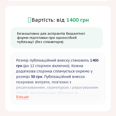
Вартість: від
1400 грн
Безкоштовно для аспірантів бюджетної
форми підготовки при одноосібній
публікації (без співавторів)
Розмір публікаційний внеску становить
1400
грн
(до 12 сторінок включно). Кожна
додаткова сторінка сплачується окремо у
розмірі
50 грн
. Публікаційний внесок
покриває витрати, пов’язані з
рецензуванням, коректурою і редагуванням
статей, макетуванням збірника та
Більше
розміщенням його електронної версії.
За бажанням автор статті може замовити
собі друкований примірник збірника.