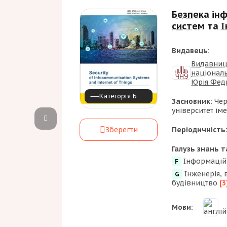
Безпека ін
систем та 
Видавець:
Видавниц
національ
Юрія Фед
Категорія Б
Засновник:
Чер
університет ім
Періодичність
Зберегти
Галузь знань т
Інформаційн
F
Інженерія, 
G
будівництво
[3
Мови: