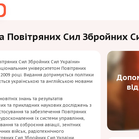
ка Повітряних Сил Збройних С
вітряних Сил Збройних Сил України»
аціональним університетом Повітряних
 2009 році. Видання дотримується політики
Допом
ується українською та англійською мовами
ві
овітніх знань та результатів
их та прикладних наукових досліджень з
стосування та забезпечення Повітряних
 удосконалення їх системи управління,
вання та озброєння авіації, зенітних
ічних військ, радіотехнічного
ітряних Сил Збройних Сил України.