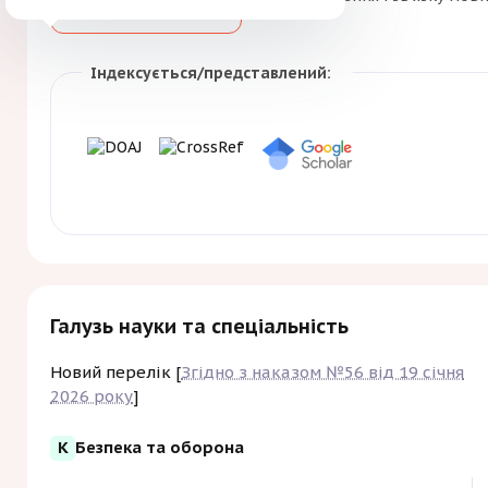
Зберегти
Індексується/представлений:
Галузь науки та спеціальність
Новий перелік [
Згідно з наказом №56 від 19 січня
2026 року
]
K
Безпека та оборона