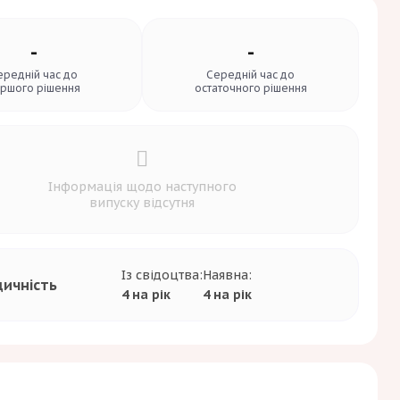
-
-
ередній час до
Середній час до
ршого рішення
остаточного рішення
Інформація щодо наступного
випуску відсутня
Із свідоцтва:
Наявна:
дичність
4 на рік
4 на рік