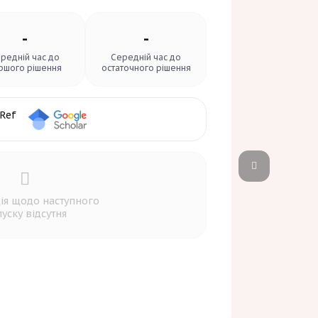
-
-
редній час до
Середній час до
ршого рішення
остаточного рішення
ія щодо наступного
уску відсутня