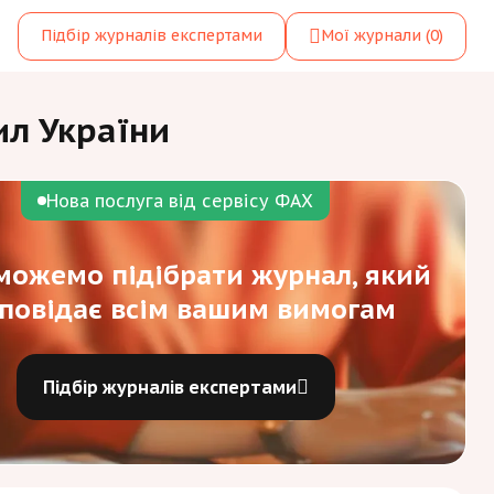
Підбір журналів експертами
Мої журнали
(0)
ил України
Нова послуга від сервісу ФАХ
ожемо підібрати журнал, який
дповідає всім вашим вимогам
Підбір журналів експертами