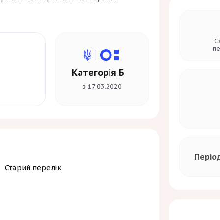
С
пе
Категорія Б
з 17.03.2020
Періо
Старий перелік