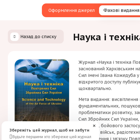
Оформлення джерел
Фахові видання
Наука і техні
Назад до списку
Журнал «Наука і техніка По
заснований Харківським н
Сил імені Івана Кожедуба у
відкритого доступу публік
щоквартально.
Мета видання: висвітлення н
фундаментальних, пошуков
проблематики розвитку, за
Сил Збройних Сил України,
розвитку, бойового застосу
✕
Збережіть цей журнал, щоб не забути
ракетних військ, радіотехн
Будьте першими хто збереже цей журнал
забезпечення і зв’язку Пов