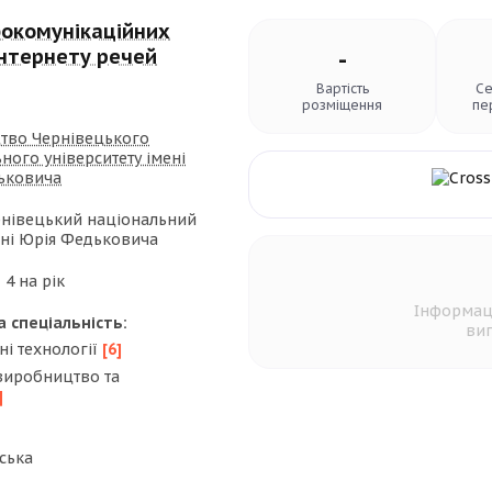
фокомунікаційних
Інтернету речей
-
Вартість
Се
розміщення
пе
тво Чернівецького
ного університету імені
ьковича
нівецький національний
ені Юрія Федьковича
:
4 на рік
Інформац
а спеціальність:
вип
і технології
[6]
виробництво та
]