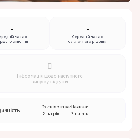
-
-
ередній час до
Середній час до
ршого рішення
остаточного рішення
Інформація щодо наступного
випуску відсутня
Із свідоцтва:
Наявна:
дичність
2 на рік
2 на рік