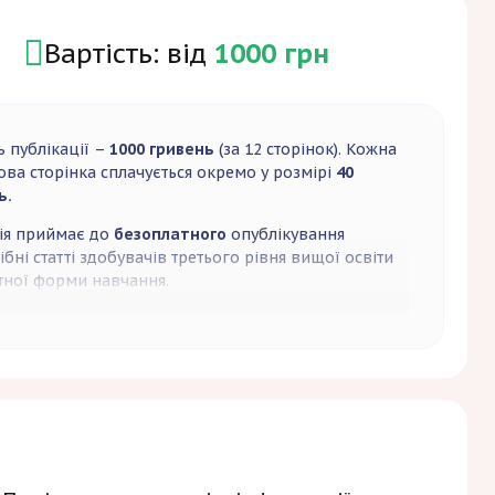
Вартість: від
1000 грн
ь публікації –
1000 гривень
(за 12 сторінок). Кожна
ова сторінка сплачується окремо у розмірі
40
ь.
ія приймає до
безоплатного
опублікування
бні статті здобувачів третього рівня вищої освіти
ної форми навчання.
анням автор статті може замовити собі друкований
ник журналу. Вартість друкованого примірника –
ивень
, які необхідно сплатити додатково до
ційного внеску.