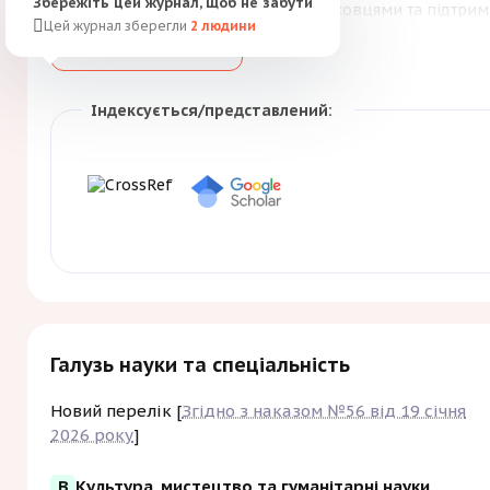
Збережіть цей журнал, щоб не забути
між науковцями та підтрим
Цей журнал зберегли
2
людини
орієнтоване на науковців, в
Більше
Зберегти
цікавиться історичними до
Індексується/представлений:
Галузь науки та спеціальність
Новий перелік [
Згідно з наказом №56 від 19 січня
2026 року
]
B
Культура, мистецтво та гуманітарні науки