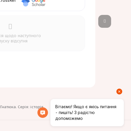
ія щодо наступного
уску відсутня
натюка. Серія: історія