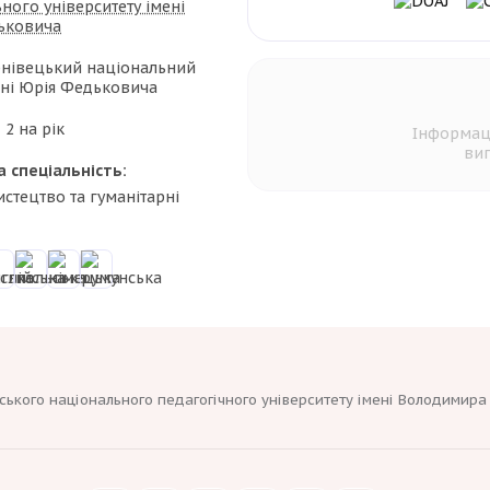
ного університету імені
ьковича
нівецький національний
ені Юрія Федьковича
:
2 на рік
Інформац
вип
а спеціальність:
истецтво та гуманітарні
ського національного педагогічного університету імені Володимира Г