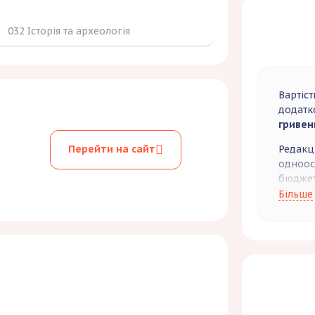
032 Історія та археологія
Вартіст
додатк
гривен
Редакц
Перейти на сайт
одноосі
бюджет
Більше
За баж
примір
800 гр
публіка