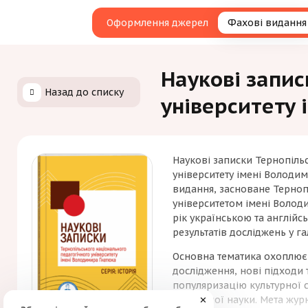
Оформлення джерел
Фахові видання
Наукові запис
Назад до списку
університету 
Наукові записки Тернопіль
університету імені Володим
видання, засноване Терно
університетом імені Волод
рік українською та англій
результатів досліджень у гал
Основна тематика охоплює о
дослідження, нові підходи 
популяризацію культурної 
історичної науки. Мета жур
✕