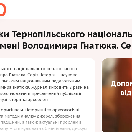
ки Тернопільського національ
імені Володимира Гнатюка. Сер
ського національного педагогічного
ира Гнатюка. Серія: Історія — наукове
пільським національним педагогічним
Допом
имира Гнатюка. Журнал виходить 2 рази на
ві
ською мовами й присвячений публікації
узі історії та археології.
ригінальні історичні та археологічні
та методи аналізу джерел, збереження і
спадщини, а також актуальні проблеми
налу — стимулювати обмін ідеями, дискусії