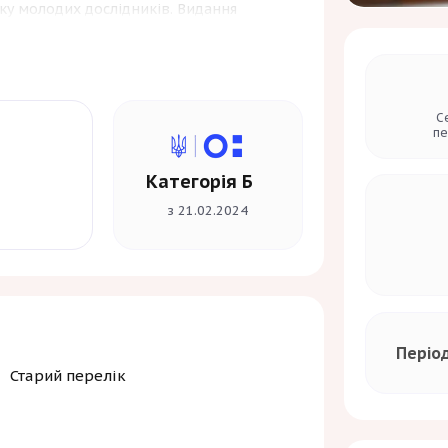
ку молодих дослідників. Видання
икладачів, аспірантів та всіх, хто
слідженнями.
С
пе
Категорія Б
з 21.02.2024
Періо
Старий перелік