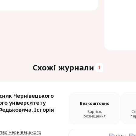
Схожі журнали
1
сник Чернівецького
ого університету
Безкоштовно
Федьковича. Історія
Вартість
Се
розміщення
пе
тво Чернівецького