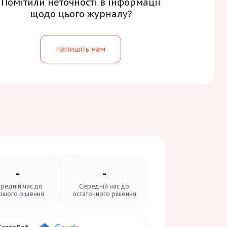
Помітили неточності в інформації
щодо цього журналу?
Напишіть нам
-
-
редній час до
Середній час до
ршого рішення
остаточного рішення