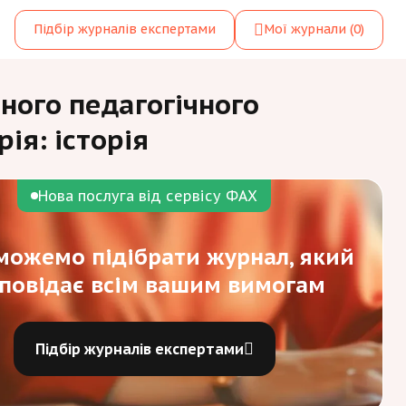
Підбір журналів експертами
Мої журнали
(0)
ного педагогічного
ія: історія
Нова послуга від сервісу ФАХ
ожемо підібрати журнал, який
дповідає всім вашим вимогам
Підбір журналів експертами