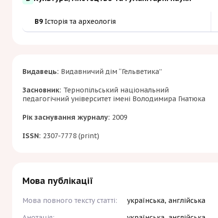
B9
Історія та археологія
Видавець:
Видавничий дім “Гельветика”
Засновник:
Тернопільський національний
педагогічний університет імені Володимира Гнатюка
Рік заснування журналу:
2009
ISSN:
2307-7778 (print)
Мова публікації
Мова повного тексту статті:
українська, англійська
Анотація:
українська, англійська