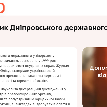
ик Дніпровського державного
ького державного університету
е видання, засноване у 1999 році
ніверситетом внутрішніх справ. Журнал
Допом
публікує матеріали українською й
ві
ння присвячене питанням держави і
ьності та юридичної освіти.
наукові та дисертаційні дослідження у
адрів правоохоронних органів,
в та популяризацію юридичної науки.
ковців, викладачів, здобувачів освіти й