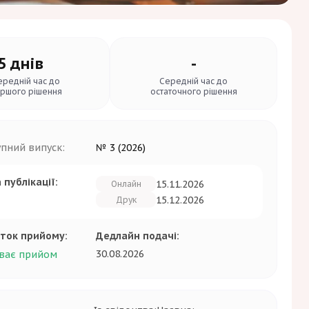
5 днів
-
ередній час до
Середній час до
ршого рішення
остаточного рішення
упний випуск:
№ 3 (2026)
 публікації:
15.11.2026
Онлайн
15.12.2026
Друк
ток прийому:
Дедлайн подачі:
30.08.2026
ває прийом