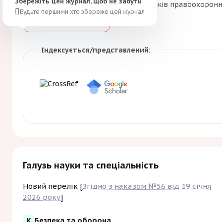
Збережіть цей журнал, щоб не забути
працівників правоохоронни
Будьте першими хто збереже цей журнал
Зберегти
Індексується/представлений:
Галузь науки та спеціальність
Новий перелік [
Згідно з наказом №56 від 19 січня
2026 року
]
K
Безпека та оборона