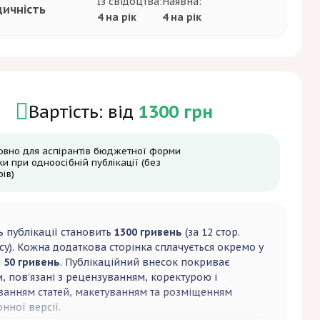
Із свідоцтва:
Наявна:
дичність
4 на рік
4 на рік
Вартість: від
1300 грн
овно для аспірантів бюджетної форми
ки при одноосібній публікації (без
ів)
ь публікації становить
1300 гривень
(за 12 стор.
су). Кожна додаткова сторінка сплачується окремо у
і
50 гривень
. Публікаційний внесок покриває
, пов’язані з рецензуванням, коректурою і
ванням статей, макетуванням та розміщенням
нної версії.