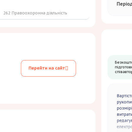
Періо
262 Правоохоронна діяльність
Безкошт
підготов
Перейти на сайт
співавтор
Вартіст
рукопи
розмір
витрати
редагу
електро