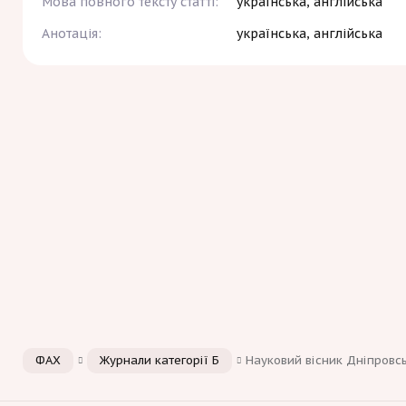
Мова повного тексту статті:
українська, англійська
Анотація:
українська, англійська
ФАХ
Журнали категорії Б
Науковий вісник Дніпровс