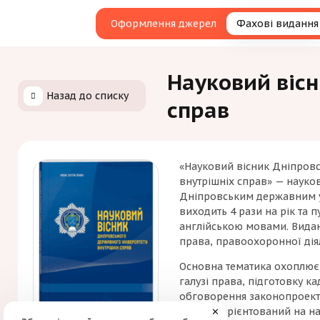
Оформлення джерел
Фахові видання
Науковий вісн
Назад до списку
справ
«Науковий вісник Дніпровс
внутрішніх справ» — науков
Дніпровським державним у
виходить 4 рази на рік та 
англійською мовами. Вида
права, правоохоронної діял
Основна тематика охоплює 
галузі права, підготовку к
обговорення законопроекті
Журнал орієнтований на нау
✕