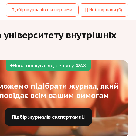
Підбір журналів експертами
Мої журнали
(0)
 університету внутрішніх
Нова послуга від сервісу ФАХ
ожемо підібрати журнал, який
дповідає всім вашим вимогам
Підбір журналів експертами