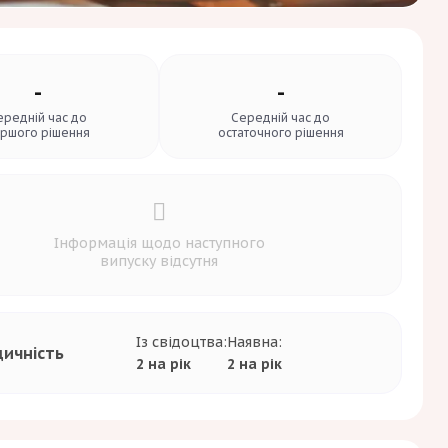
-
-
ередній час до
Середній час до
ршого рішення
остаточного рішення
Інформація щодо наступного
випуску відсутня
Із свідоцтва:
Наявна:
дичність
2 на рік
2 на рік