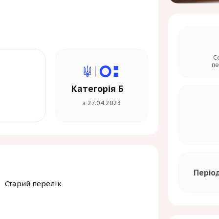
С
пе
Категорія Б
з 27.04.2023
Періо
Старий перелік