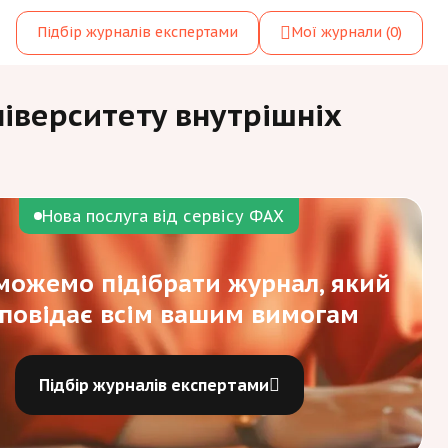
Підбір журналів експертами
Мої журнали
(0)
ніверситету внутрішніх
Нова послуга від сервісу ФАХ
ожемо підібрати журнал, який
дповідає всім вашим вимогам
Підбір журналів експертами