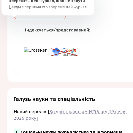
Збережіть цей журнал, щоб не забути
Будьте першими хто збереже цей журнал
Зберегти
Індексується/представлений:
Галузь науки та спеціальність
Новий перелік [
Згідно з наказом №56 від 19 січня
2026 року
]
С
Соціальні науки, журналістика та інформація