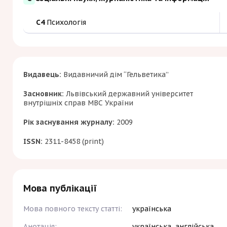
C4
Психологія
Видавець:
Видавничий дім “Гельветика”
Засновник:
Львівський державний університет
внутрішніх справ МВС України
Рік заснування журналу:
2009
ISSN:
2311-8458 (print)
Мова публікації
Мова повного тексту статті:
українська
Анотація:
українська, англійська