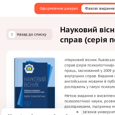
Оформлення джерел
Фахові видання
Науковий вісн
Назад до списку
справ (серія 
«Науковий вісник Львівськ
справ (серія психологічна
праць, заснований у 2009 
внутрішніх справ
. Видання 
англійською мовами й публ
досліджень у галузі психоло
Метою видання є висвітленн
психологічної науки, розв
дослідниками, підтримка м
наукових зв’язків універси
✕