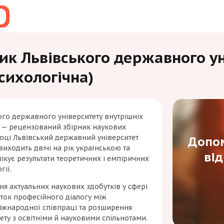
ик Львівського державного у
психологічна)
ого державного університету внутрішніх
)» — рецензований збірник наукових
році
Львівський державний університет
Допом
виходить двічі на рік українською та
ві
ікує результати теоретичних і емпіричних
гії.
я актуальних наукових здобутків у сфері
иток професійного діалогу між
іжнародної співпраці та розширення
тету з освітніми й науковими спільнотами.