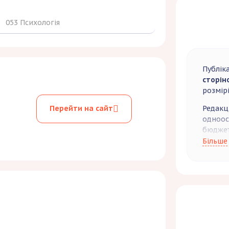
053 Психологія
Публік
сторіно
розмірі
Редакц
Перейти на сайт
одноосі
бюджет
Більше
За баж
примір
станов
до публ