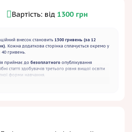
Вартість: від
1300 грн
аційний внесок становить
1300 гривень (за 12
к).
Кожна додаткова сторінка сплачується окремо у
 40 гривень.
ія приймає до
безоплатного
опублікування
бні статті здобувачів третього рівня вищої освіти
ної форми навчання.
анням автор статті може замовити собі друкований
ник збірника. Вартість друкованого примірника
ить
800 гривень
, які необхідно сплатити додатково
ікаційного внеску.