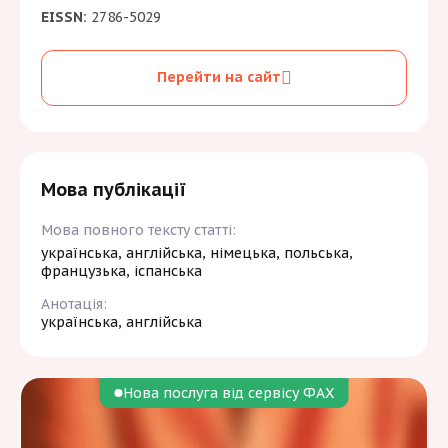
EISSN:
2786-5029
аспірантури, що підтверджує їх навчання за
бюджетною формою. Довідка має бути
завірена підписом начальника відділу
Перейти на сайт
аспірантури та печаткою цього відділу.
За бажанням автор статті може замовити
собі друкований примірник журналу.
Вартість друкованого примірника становить
1000 гривень
, які необхідно сплатити
Мова публікації
додатково до публікаційного внеску.
Мова повного тексту статті:
українська, англійська, німецька, польська,
французька, іспанська
Анотація:
українська, англійська
Нова послуга від сервісу ФАХ