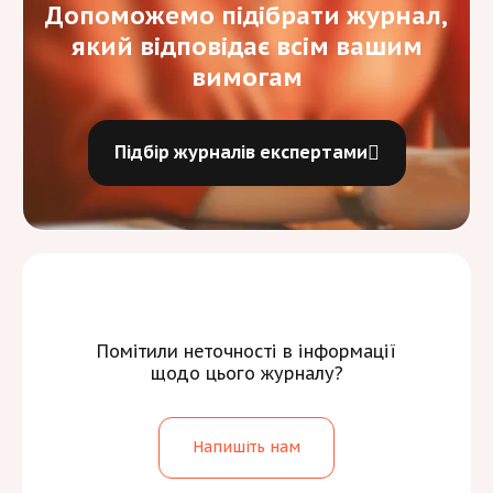
Допоможемо підібрати журнал,
який відповідає всім вашим
вимогам
Підбір журналів експертами
Помітили неточності в інформації
щодо цього журналу?
Напишіть нам