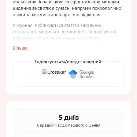
польською, іспанською та французькою мовами.
Видання висвітлює сучасні напрями психологічної
науки та міждисциплінарні дослідження.
У журналі публікуються статті з загальної,
соціальної, медичної, юридичної, педагогічної,
військової та організаційної психології,
психофізіології й психології праці. Метою є
Більше
розвиток наукового діалогу та поширення
результатів теоретичних і прикладних досліджень.
Індексується/представлений:
Орієнтований на науковців, викладачів,
практичних психологів, аспірантів і студентів.
5 днів
Середній час до
першого рішення