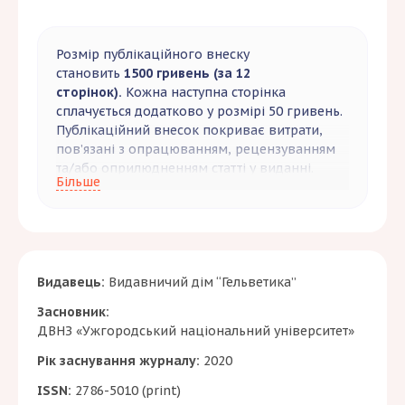
Розмір публікаційного внеску
становить
1500 гривень (за 12
сторінок).
Кожна наступна сторінка
сплачується додатково у розмірі 50 гривень.
Публікаційний внесок покриває витрати,
пов’язані з опрацюванням, рецензуванням
та/або оприлюдненням статті у виданні.
Більше
Редакція видання приймає
до
безоплатного
опублікування одноосібні
статті, подані здобувачами третього рівня
вищої освіти бюджетної форми підготовки,
виконаних ними одноосібно (без
Видавець:
Видавничий дім “Гельветика”
співавторів), за умови відповідності
Засновник:
матеріалів вимогам видання та принципам
ДВНЗ «Ужгородський національний університет»
академічної доброчесності.
Рік заснування журналу:
2020
Разом зі статтею здобувачі третього рівня
вищої освіти (аспіранти) бюджетної форми
ISSN:
2786-5010 (print)
навчання подають довідку з відділу