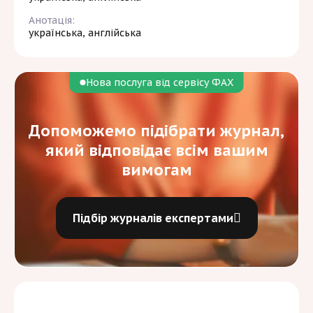
Анотація:
українська, англійська
Нова послуга від сервісу ФАХ
Допоможемо підібрати журнал,
який відповідає всім вашим
вимогам
Підбір журналів експертами