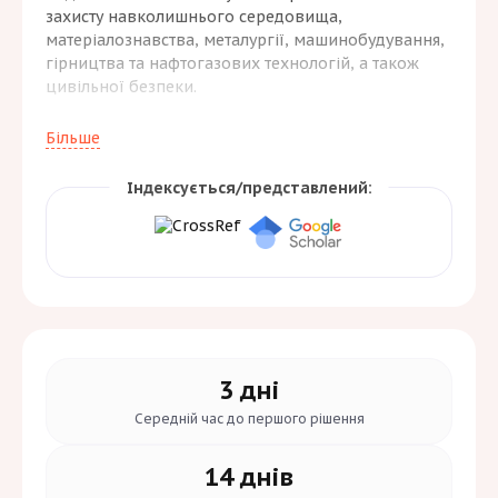
захисту навколишнього середовища,
матеріалознавства, металургії, машинобудування,
гірництва та нафтогазових технологій, а також
цивільної безпеки.
Публікації зосереджені на інноваційних підходах,
Більше
підвищенні ефективності виробничих процесів,
екологічній та техногенній безпеці. Наукова
Індексується/представлений:
платформа орієнтована на науковців, викладачів,
докторантів, аспірантів і фахівців промисловості
та функціонує відповідно до принципів наукової
доброчесності, незалежного рецензування й
сучасних стандартів наукових публікацій.
3 дні
Середній час до
першого рішення
14 днів