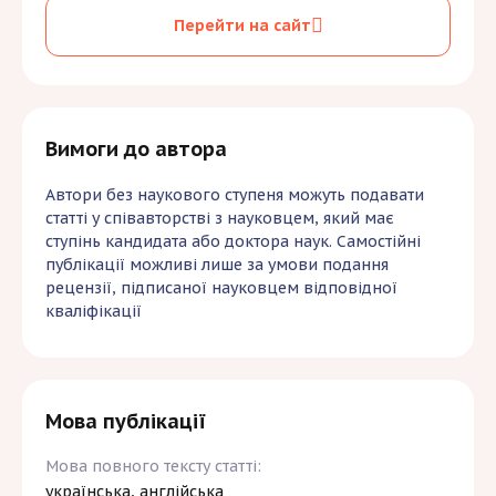
собі друкований примірник журналу.
Перейти на сайт
Вартість друкованого примірника становить
800 гривень
, які необхідно сплатити
додатково до публікаційного внеску
Вимоги до автора
Автори без наукового ступеня можуть подавати
статті у співавторстві з науковцем, який має
ступінь кандидата або доктора наук. Самостійні
публікації можливі лише за умови подання
рецензії, підписаної науковцем відповідної
кваліфікації
Мова публікації
Мова повного тексту статті:
українська, англійська