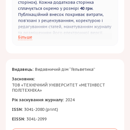
сторінок). Кожна додаткова сторінка
сплачується окремо у розмірі
40 грн
.
Публікаційний внесок покриває витрати,
пов’язані з рецензуванням, коректурою і
редагуванням статей, макетуванням журналу
та розміщенням його електронної версії.
Більше
Редакція приймає до безоплатного
опублікування одноосібні статті здобувачів
третього рівня вищої освіти бюджетної
форми навчання за умови відповідності
статей установленим вимогам та принципам
Видавець:
Видавничий дім “Гельветика”
академічної доброчесності. Разом зі статтею
Засновник:
здобувачі третього рівня вищої освіти
ТОВ «ТЕХНІЧНИЙ УНІВЕРСИТЕТ «МЕТІНВЕСТ
(аспіранти) бюджетної форми навчання
ПОЛІТЕХНІКА»
подають довідку з відділу аспірантури, що
підтверджує їх навчання за бюджетною
Рік заснування журналу:
2024
формою. Довідка має бути завірена
ISSN:
3041-2080 (print)
підписом начальника відділу аспірантури та
печаткою цього відділу.
EISSN:
3041-2099
За бажанням автор статті може замовити