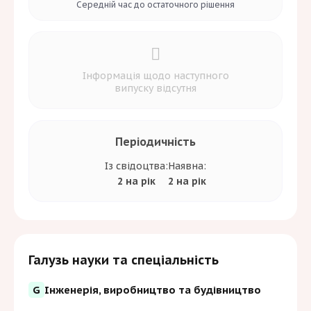
Середній час до
остаточного рішення
Інформація щодо наступного
випуску відсутня
Періодичність
Із свідоцтва:
Наявна:
2 на рік
2 на рік
Галузь науки та спеціальність
G
Інженерія, виробництво та будівництво