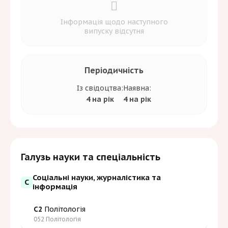
Інформація щодо наступного
випуску відсутня
Періодичність
Із свідоцтва:
Наявна:
4 на рік
4 на рік
Галузь науки та спеціальність
Соціальні науки, журналістика та
С
інформація
C2
Політологія
052 Політологія