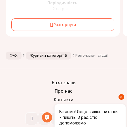
Періодичність:
2 на рік
Галузь знань та спеціальність:
Розгорнути
Соціальні науки, журналістика та інформація
[2]
С
Мови:
ФАХ
Журнали категорії Б
Регіональні студії
База знань
Про нас
Контакти