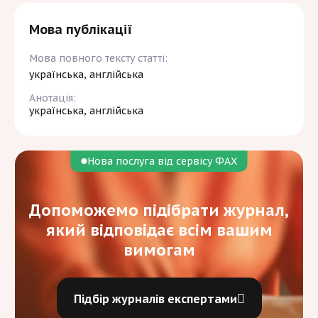
Мова публікації
Мова повного тексту статті:
українська, англійська
Анотація:
українська, англійська
Нова послуга від сервісу ФАХ
Допоможемо підібрати журнал,
який відповідає всім вашим
вимогам
Підбір журналів експертами