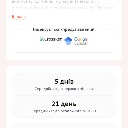
інститутів, політичної культури та ідеології,
етнополітології та етнодержавознавства. Метою є
розвиток сучасних політичних студій і наукового
Більше
діалогу. Видання орієнтоване на науковців,
викладачів, аспірантів і студентів.
Індексується/представлений:
5 днів
Середній час до
першого рішення
21 день
Середній час до
остаточного рішення