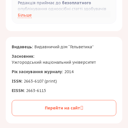
Редакція приймає до
безоплатного
опублікування одноосібні статті здобувачів
третього рівня вищої освіти бюджетної
Більше
форми навчання.
За бажанням автор статті може замовити
собі
друкований примірник
журналу.
Вартість друкованого примірника –
1000
Видавець:
Видавничий дім “Гельветика”
гривень
, які необхідно сплатити додатково
до публікаційного внеску.
Засновник:
Ужгородський національний університет
Рік заснування журналу:
2014
ISSN:
2663-6107 (print)
EISSN:
2663-6115
Перейти на сайт