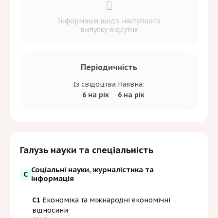
Інформація щодо наступного
випуску відсутня
Періодичність
Із свідоцтва:
Наявна:
6 на рік
6 на рік
Галузь науки та спеціальність
Соціальні науки, журналістика та
С
інформація
C1
Економіка та міжнародні економічні
відносини