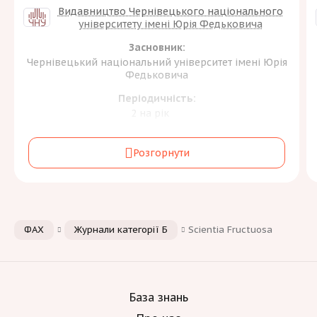
Видавництво Чернівецького національного
університету імені Юрія Федьковича
Засновник:
Чернівецький національний університет імені Юрія
Федьковича
Періодичність:
2 на рік
Галузь знань та спеціальність:
Розгорнути
Соціальні науки, журналістика та інформація
[2]
С
Мови:
ФАХ
Журнали категорії Б
Scientia Fructuosa
База знань