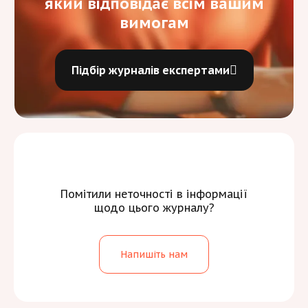
який відповідає всім вашим
вимогам
Підбір журналів експертами
Помітили неточності в інформації
щодо цього журналу?
Напишіть нам