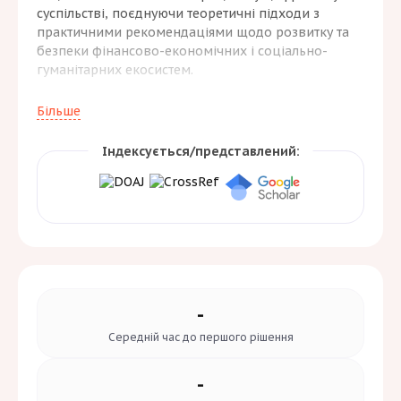
суспільстві, поєднуючи теоретичні підходи з
практичними рекомендаціями щодо розвитку та
безпеки фінансово-економічних і соціально-
гуманітарних екосистем.
Основна тематика охоплює підприємництво,
Більше
бізнес-технології та інновації, публічне управління
та менеджмент, демографічні чинники,
Індексується/представлений:
поведінкові детермінанти ефективності
соціально-економічних процесів, сучасні
освітньо-наукові тренди та правові аспекти
регулювання цифрових економічних відносин.
Мета журналу — сприяти обміну знаннями та
практичними рекомендаціями для прогресивного
розвитку цифрового суспільства. Видання
орієнтоване на науковців, практиків і здобувачів
вищої освіти.
-
Середній час до
першого рішення
-