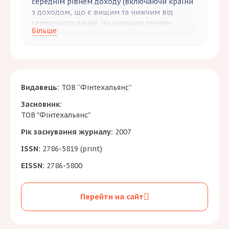
середнім рівнем доходу (включаючи країни
з доходом, що є вищим та нижчим від
середнього рівня), чи низьким рівнем
Більше
доходу -35% – 100$
Видавець:
ТОВ “Фінтехальянс”
Засновник:
ТОВ "Фінтехальянс"
Рік заснування журналу:
2007
ISSN:
2786-5819 (print)
EISSN:
2786-5800
Перейти на сайт