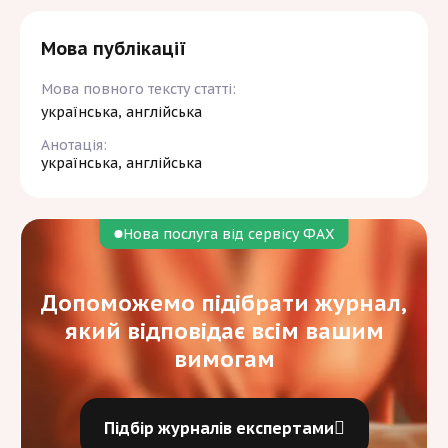
Мова публікації
Мова повного тексту статті:
українська, англійська
Анотація:
українська, англійська
Нова послуга від сервісу ФАХ
Допоможемо підібрати журнал,
який відповідає всім вашим
вимогам
Підбір журналів експертами