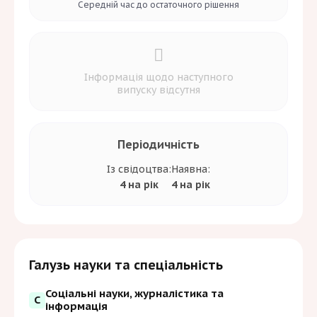
Середній час до
остаточного рішення
Інформація щодо наступного
випуску відсутня
Періодичність
Із свідоцтва:
Наявна:
4 на рік
4 на рік
Галузь науки та спеціальність
Соціальні науки, журналістика та
С
інформація