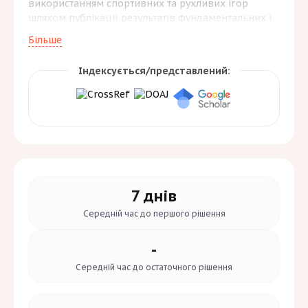
використанням спортивних та рухливих ігор
шляхом публікації результатів фундаментальних і
прикладних досліджень. Видання орієнтоване на
Більше
викладачів, тренерів, спортсменів, аспірантів,
докторантів наукових працівників та інших
Індексується/представлений:
експертів галузі.
7 днів
Середній час до
першого рішення
-
Середній час до
остаточного рішення