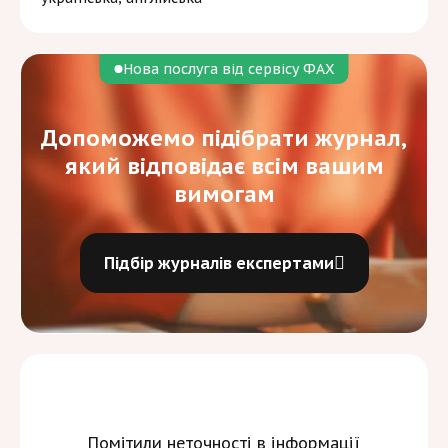
Нова послуга від сервісу ФАХ
Допоможемо підібрати журнал,
який відповідає всім вашим
вимогам
Підбір журналів експертами
Помітили неточності в інформації