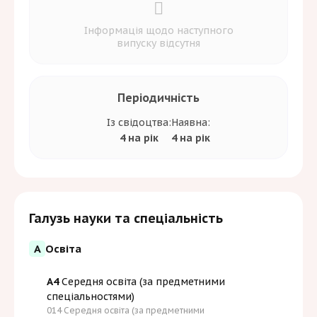
Інформація щодо наступного
випуску відсутня
Періодичність
Із свідоцтва:
Наявна:
4 на рік
4 на рік
Галузь науки та спеціальність
А
Освіта
A4
Середня освіта (за предметними
спеціальностями)
014 Середня освіта (за предметними