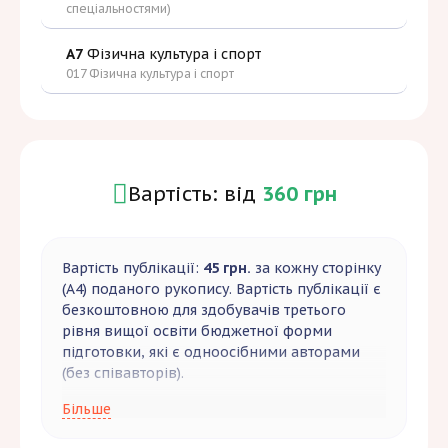
спеціальностями)
A7
Фізична культура і спорт
017 Фізична культура і спорт
Вартість: від
360 грн
Вартість публікації:
45 грн.
за кожну сторінку
(А4) поданого рукопису. Вартість публікації є
безкоштовною для здобувачів третього
рівня вищої освіти бюджетної форми
підготовки, які є одноосібними авторами
(без співавторів).
Рекомендований обсяг статті від 8 сторінок.
Більше