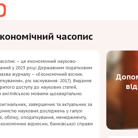
економічний часопис
асопис – це економічний науково-
ваний у 2023 році Державним податковим
назва журналу – «Економічний вісник.
Допом
аткування», рік заснування: 2017). Видання
ві
ритого доступу до наукових статей,
та англійською мовами щоквартально.
ригінальних, завершених та актуальних за
інністю наукових досліджень у галузі
ів, обліку, оподаткування, менеджменту,
кономічних відносин, банківської справи