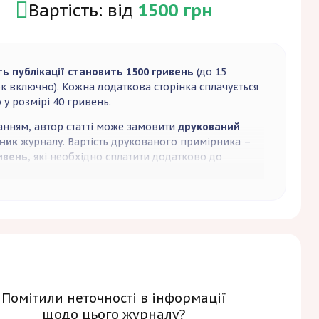
Вартість: від
1500 грн
ть публікації становить 1500 гривень
(до 15
ок включно). Кожна додаткова сторінка сплачується
у розмірі 40 гривень.
анням, автор статті може замовити
друкований
ник
журналу. Вартість друкованого примірника –
ивень
, які необхідно сплатити додатково до
ційного внеску.
Помітили неточності в інформації
щодо цього журналу?