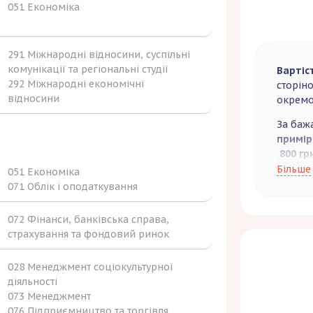
051 Економіка
291 Міжнародні відносини, суспільні
комунікації та регіональні студії
Вартіс
292 Міжнародні економічні
сторін
відносини
окремо 
За баж
примір
800 гр
публіка
Більше
051 Економіка
071 Облік і оподаткування
072 Фінанси, банківська справа,
страхування та фондовий ринок
028 Менеджмент соціокультурної
діяльності
073 Менеджмент
076 Підприємництво та торгівля