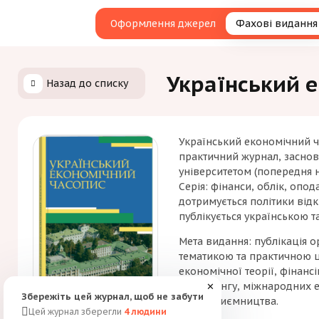
Оформлення джерел
Фахові видання
Український 
Назад до списку
Український економічний ч
практичний журнал, засно
університетом (попередня 
Серія: фінанси, облік, опод
дотримується політики відк
публікується українською 
Мета видання: публікація о
тематикою та практичною ц
економічної теорії, фінанс
маркетингу, міжнародних е
✕
Збережіть цей журнал, щоб не забути
та підприємництва.
Цей журнал зберегли
4
людини