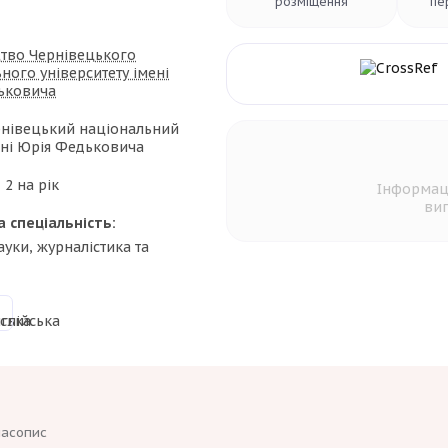
розміщення
пе
тво Чернівецького
ного університету імені
ьковича
нівецький національний
ені Юрія Федьковича
:
2 на рік
Інформац
вип
а спеціальність:
ауки, журналістика та
часопис