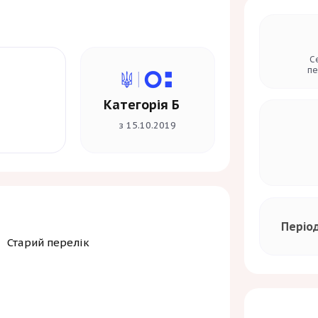
С
пе
Категорія Б
з 15.10.2019
Періо
Старий перелік