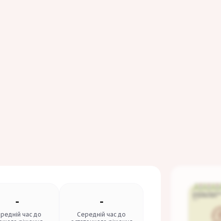
-
-
редній час до
Середній час до