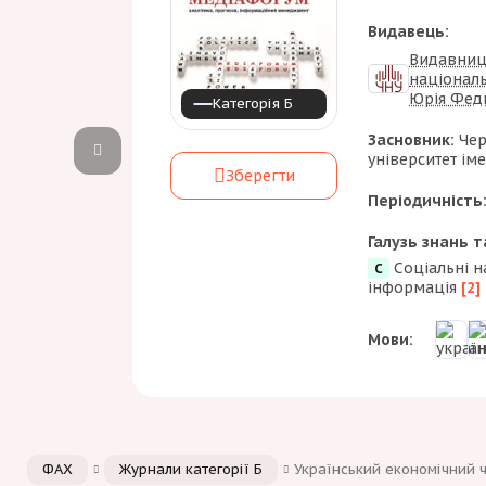
Видавець:
Видавниц
національ
Юрія Фед
Категорія Б
Засновник:
Чер
університет ім
Зберегти
Періодичність
Галузь знань т
Соціальні н
С
інформація
[2]
Мови:
ФАХ
Журнали категорії Б
Український економічний 