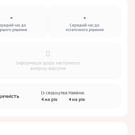
-
-
ередній час до
Середній час до
ршого рішення
остаточного рішення
Інформація щодо наступного
випуску відсутня
Із свідоцтва:
Наявна:
дичність
4 на рік
4 на рік