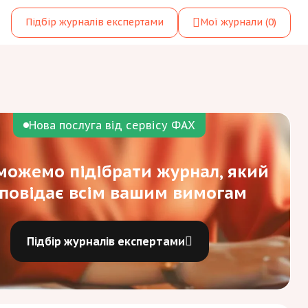
Підбір журналів експертами
Мої журнали
(0)
Нова послуга від сервісу ФАХ
ожемо підібрати журнал, який
дповідає всім вашим вимогам
Підбір журналів експертами