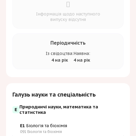
Інформація щодо наступного
випуску відсутня
Періодичність
Із свідоцтва:
Наявна:
4 на рік
4 на рік
Галузь науки та спеціальність
Природничі науки, математика та
E
статистика
E1
Біологія та біохімія
091 Біологія та біохімія