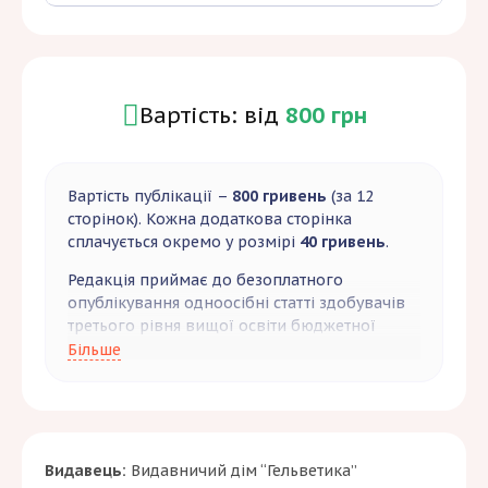
Вартість: від
800 грн
Вартість публікації –
800 гривень
(за 12
сторінок). Кожна додаткова сторінка
сплачується окремо у розмірі
40 гривень
.
Редакція приймає до безоплатного
опублікування одноосібні статті здобувачів
третього рівня вищої освіти бюджетної
форми навчання за умови відповідності
Більше
статей установленим вимогам та принципам
академічної доброчесності.
Разом зі статтею здобувачі третього рівня
вищої освіти (аспіранти) бюджетної форми
навчання подають довідку з відділу
Видавець:
Видавничий дім “Гельветика”
аспірантури, що підтверджує їх навчання за