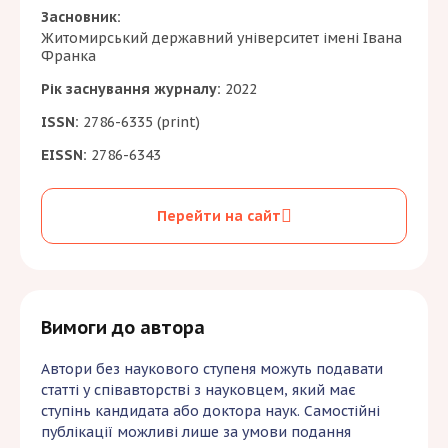
Засновник:
бюджетною формою. Довідка має бути
Житомирський державний університет імені Івана
завірена підписом начальника відділу
Франка
аспірантури та печаткою цього відділу.
Рік заснування журналу:
2022
За бажанням автор статті може замовити
собі друкований примірник журналу.
ISSN:
2786-6335 (print)
Вартість друкованого примірника
– 800
EISSN:
2786-6343
гривень
, які необхідно сплатити додатково
до публікаційного внеску.
Перейти на сайт
Вимоги до автора
Автори без наукового ступеня можуть подавати
статті у співавторстві з науковцем, який має
ступінь кандидата або доктора наук. Самостійні
публікації можливі лише за умови подання