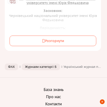
університету імені Юрія Федьковича
Засновник:
Чернівецький національний університет імені Юрія
Федьковича
Періодичність:
3 на рік
Розгорнути
Галузь знань та спеціальність:
Природничі науки, математика та статистика
[1]
E
Інженерія, виробництво та будівництво
[1]
G
Мови:
ФАХ
Журнали категорії Б
Український журнал природничих наук
База знань
Про нас
Контакти