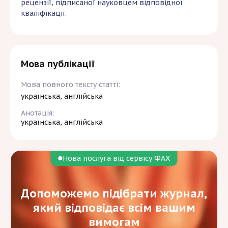
рецензії, підписаної науковцем відповідної
кваліфікації.
Мова публікації
Мова повного тексту статті:
українська, англійська
Анотація:
українська, англійська
Нова послуга від сервісу ФАХ
Допоможемо підібрати журнал,
який відповідає всім вашим
вимогам