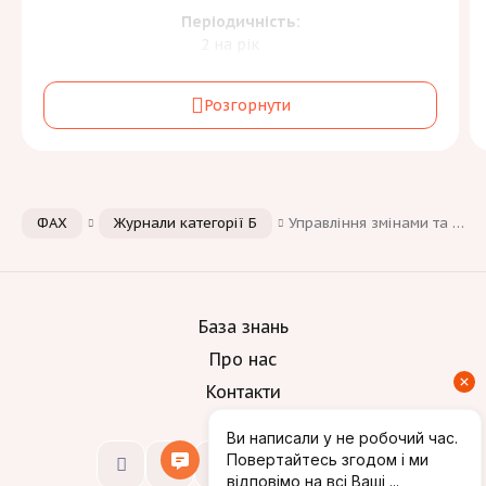
Періодичність:
2 на рік
Галузь знань та спеціальність:
Розгорнути
Соціальні науки, журналістика та інформація
[2]
С
Мови:
ФАХ
Журнали категорії Б
Управління змінами та інновації
База знань
Про нас
Контакти