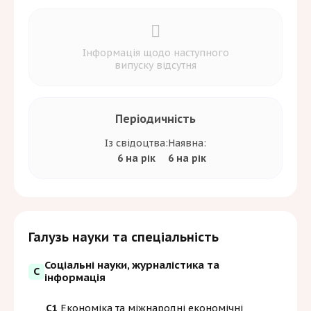
Інформація щодо наступного
випуску відсутня
Періодичність
Із свідоцтва:
Наявна:
6 на рік
6 на рік
Галузь науки та спеціальність
Соціальні науки, журналістика та
С
інформація
C1
Економіка та міжнародні економічні