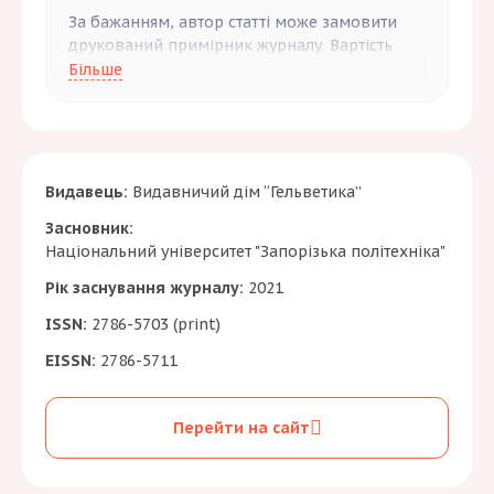
За бажанням, автор статті може замовити
друкований примірник журналу. Вартість
друкованого примірника –
800 гривень
, які
Більше
необхідно сплатити додатково до
редакційного внеску.
Видавець:
Видавничий дім “Гельветика”
Засновник:
Національний університет "Запорізька політехніка"
Рік заснування журналу:
2021
ISSN:
2786-5703 (print)
EISSN:
2786-5711
Перейти на сайт