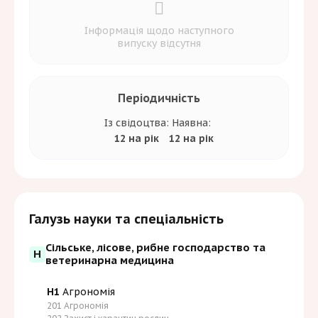
Інформація щодо наступного
випуску відсутня
Періодичність
Із свідоцтва:
Наявна:
12 на рік
12 на рік
Галузь науки та спеціальність
Сільське, лісове, рибне господарство та
H
ветеринарна медицина
H1
Агрономія
201 Агрономія