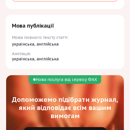
Мова публікації
Мова повного тексту статті:
українська, англійська
Анотація:
українська, англійська
Нова послуга від сервісу ФАХ
Допоможемо підібрати журнал,
який відповідає всім вашим
вимогам