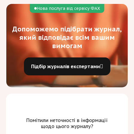
Нова послуга від сервісу ФАХ
Допоможемо підібрати журнал,
який відповідає всім вашим
вимогам
Підбір журналів експертами
Помітили неточності в інформації
щодо цього журналу?