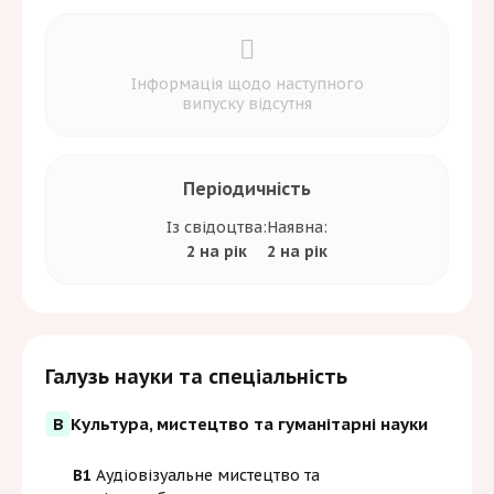
Інформація щодо наступного
випуску відсутня
Періодичність
Із свідоцтва:
Наявна:
2 на рік
2 на рік
Галузь науки та спеціальність
B
Культура, мистецтво та гуманітарні науки
B1
Аудіовізуальне мистецтво та