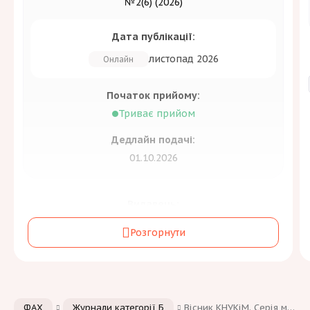
№2(6) (2026)
Дата публікації:
листопад 2026
Онлайн
Початок прийому:
Триває прийом
Дедлайн подачі:
01.10.2026
Видавець:
Державна науково-технічна бібліотека
Розгорнути
України
Засновник:
Державна науково-технічна бібліотека України
Періодичність:
ФАХ
Журнали категорії Б
Вісник КНУКіМ. Серія мистецтвознавство
2 на рік