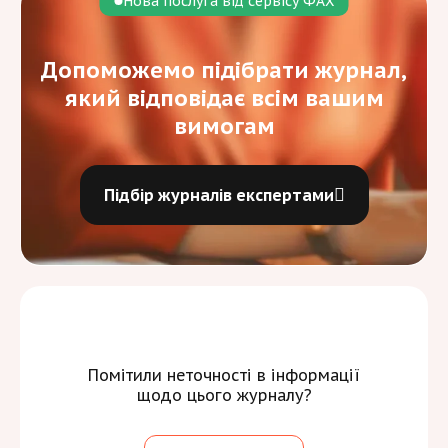
Нова послуга від сервісу ФАХ
Допоможемо підібрати журнал,
який відповідає всім вашим
вимогам
Підбір журналів експертами
Помітили неточності в інформації
щодо цього журналу?