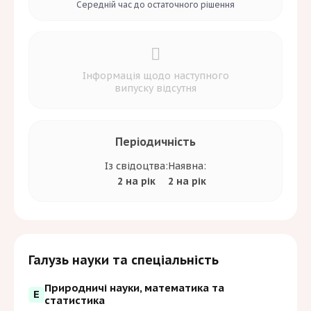
Середній час до
остаточного рішення
Інформація щодо наступного
випуску відсутня
Періодичність
Із свідоцтва:
Наявна:
2 на рік
2 на рік
Галузь науки та спеціальність
Природничі науки, математика та
E
статистика