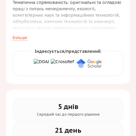
Тематична спрямованість: оригінальні та оглядові
праці з питань менеджменту, екології,
комп’ютерних наук та інформаційних технологій,
кібербезпеки, хімічних технологій та інженерії,
технології захисту навколишнього середовища,
пожежної безпеки, цивільної безпеки,
Більше
танспортних технологій. Журнал дотримується
політики відкритого доступу, публікується
Індексується/представлений:
українською, англійською або польською мовами
двічі на рік. Метою видання є забезпечення
наукової громадськості актуальною інформацією
про сучасний стан розв’язання наукових задач у
окреслених тематичною спрямованістю видання
галузях.
5 днів
Середній час до
першого рішення
21 день