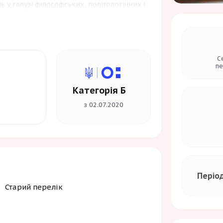
ь у галузі філософських, політологічних і
вільне поширення у науковому середовищі
н.
С
пе
Категорія Б
з 02.07.2020
Періо
Старий перелік