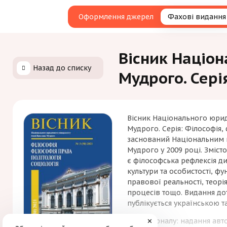
Оформлення джерел
Фахові видання
Вісник Націон
Назад до списку
Мудрого. Серія
Вісник Національного юрид
Мудрого. Серія: Філософія, 
заснований Національним 
Мудрого у 2009 році. Зміс
є філософська рефлексія ди
культури та особистості, ф
правової реальності, теорі
процесів тощо. Видання дот
публікується українською 
Мета журналу: надання авт
✕