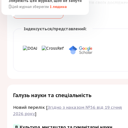
Збережіть цей журнал, щоб не забути
результатів своїх досліджен
Цей журнал зберегли
1
людина
соціологічних наук та їх 
Більше
Зберегти
України та зарубіжних краї
Індексується/представлений:
Галузь науки та спеціальність
Новий перелік [
Згідно з наказом №56 від 19 січня
2026 року
]
B
Культура, мистецтво та гуманітарні науки