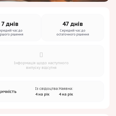
7 днів
47 днів
ередній час до
Середній час до
ршого рішення
остаточного рішення
Інформація щодо наступного
випуску відсутня
Із свідоцтва:
Наявна:
дичність
4 на рік
4 на рік