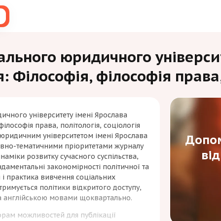
ального юридичного універси
: Філософія, філософія права,
ичного університету імені Ярослава
філософія права, політологія, соціологія
юридичним університетом імені Ярослава
Допом
товно-тематичними пріоритетами журналу
ві
наміки розвитку сучасного суспільства,
ундаментальні закономірності політичної та
я і практика вивчення соціальних
римується політики відкритого доступу,
та англійською мовами щоквартально.
орам можливостей для публікації