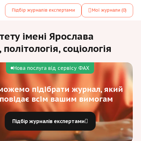
Підбір журналів експертами
Мої журнали
(0)
тету імені Ярослава
 політологія, соціологія
Нова послуга від сервісу ФАХ
ожемо підібрати журнал, який
дповідає всім вашим вимогам
Підбір журналів експертами