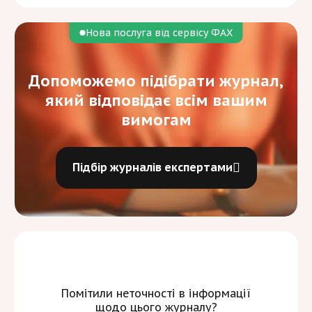
Нова послуга від сервісу ФАХ
Допоможемо підібрати журнал,
який відповідає всім вашим
вимогам
Підбір журналів експертами
Помітили неточності в інформації
щодо цього журналу?