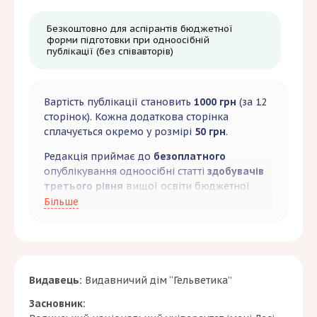
Безкоштовно для аспірантів бюджетної
форми підготовки при одноосібній
публікації (без співавторів)
Вартість публікації становить
1000 грн
(за 12
сторінок). Кожна додаткова сторінка
сплачується окремо у розмірі
50 грн
.
Редакція приймає до
безоплатного
опублікування одноосібні статті
здобувачів
третього рівня
вищої освіти бюджетної
форми навчання за умови відповідності
Більше
статей установленим вимогам та принципам
академічної доброчесності.
Видавець:
Видавничий дім “Гельветика”
Засновник: