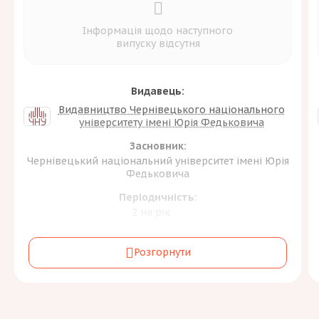
Інформація щодо наступного
випуску відсутня
Видавець:
Видавництво Чернівецького національного
університету імені Юрія Федьковича
Засновник:
Чернівецький національний університет імені Юрія
Федьковича
Періодичність:
2 на рік
Галузь знань та спеціальність:
Розгорнути
Соціальні науки, журналістика та інформація
[2]
С
Мови: