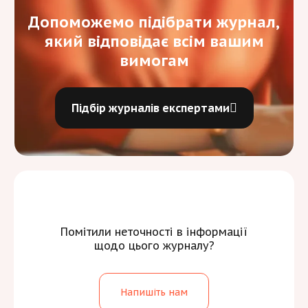
Допоможемо підібрати журнал,
який відповідає всім вашим
вимогам
Підбір журналів експертами
Помітили неточності в інформації
щодо цього журналу?
Напишіть нам