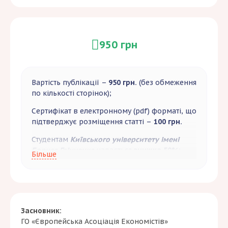
950 грн
Вартість публікації –
950 грн.
(без обмеження
по кількості сторінок);
Сертифікат в електронному (pdf) форматі, що
підтверджує розміщення статті –
100 грн.
Студентам
Київського університету імені
Бориса Грінченка
надається
знижка 50%;
Більше
Для авторів, що публікуються повторно,
передбачена
знижка 10%.
Засновник:
ГО «Європейська Асоціація Економістів»