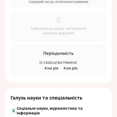
Середній час до
остаточного рішення
Інформація щодо наступного
випуску відсутня
Періодичність
Із свідоцтва:
Наявна:
4 на рік
4 на рік
Галузь науки та спеціальність
Соціальні науки, журналістика та
С
інформація