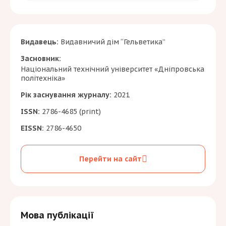
За бажанням автор статті може замовити
собі друкований примірник журналу.
Вартість друкованого примірника –
1000
Видавець:
Видавничий дім “Гельветика”
гривень
, які необхідно сплатити додатково
до публікаційного внеску.
Засновник:
Національний технічний університет «Дніпровська
політехніка»
Рік заснування журналу:
2021
ISSN:
2786-4685 (print)
EISSN:
2786-4650
Перейти на сайт
Мова публікації