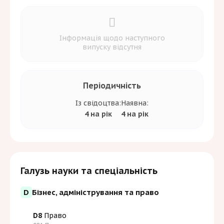
Інформація щодо наступного
випуску відсутня
Періодичність
Із свідоцтва:
Наявна:
4 на рік
4 на рік
Галузь науки та спеціальність
D
Бізнес, адміністрування та право
D8
Право