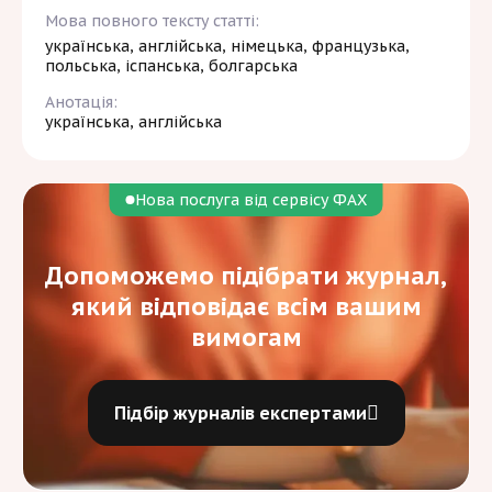
Мова повного тексту статті:
українська, англійська, німецька, французька,
польська, іспанська, болгарська
Анотація:
українська, англійська
Нова послуга від сервісу ФАХ
Допоможемо підібрати журнал,
який відповідає всім вашим
вимогам
Підбір журналів експертами