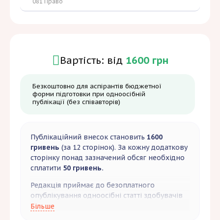
081 Право
Вартість: від
1600 грн
Безкоштовно для аспірантів бюджетної
форми підготовки при одноосібній
публікації (без співавторів)
Публікаційний внесок становить
1600
гривень
(за 12 сторінок). За кожну додаткову
сторінку понад зазначений обсяг необхідно
сплатити
50 гривень.
Редакція приймає до безоплатного
опублікування одноосібні статті здобувачів
третього рівня вищої освіти бюджетної
Більше
форми навчання.