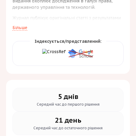
Видання охоплює дослідження в галузі права,
державного управління та технологій.
Журнал публікує оригінальні статті з результатами
наукових, практичних і навчально-методичних
Більше
розробок у сфері права. Метою видання є
створення відкритого наукового середовища,
Індексується/представлений:
сприяння розвитку міжнародної спільноти
фахівців, обмін досвідом між провідними
вченими та молодими дослідниками, а також
розширення наукових і освітніх зв’язків
університету.
5 днів
Середній час до
першого рішення
21 день
Середній час до
остаточного рішення