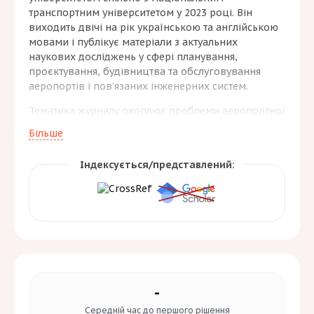
транспортним університетом у 2023 році. Він
виходить двічі на рік українською та англійською
мовами і публікує матеріали з актуальних
наукових досліджень у сфері планування,
проєктування, будівництва та обслуговування
аеропортів і пов’язаних інженерних систем.
Тематика журналу охоплює проблеми аеропортної
інфраструктури, технічні й організаційні рішення в
Більше
будівництві та реконструкції, управління
експлуатацією об’єктів, інновації в дорожніх і
Індексується/представлений:
аеродромних покриттях, а також питання
забезпечення безпеки й ефективності
функціонування аеропортів. Метою видання є
поширення нових наукових знань і обмін ідеями
між ученими, інженерами, викладачами та
аспірантами, які працюють у галузях авіаційної й
будівельної інженерії.
-
Середній час до
першого рішення