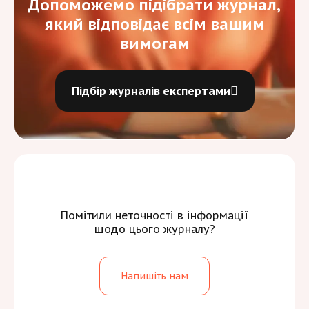
Допоможемо підібрати журнал,
який відповідає всім вашим
вимогам
Підбір журналів експертами
Помітили неточності в інформації
щодо цього журналу?
Напишіть нам