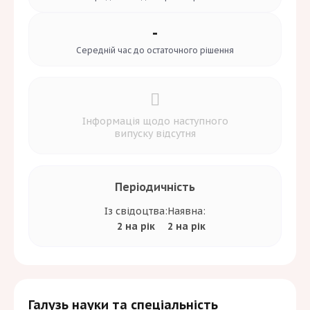
-
Середній час до
остаточного рішення
Інформація щодо наступного
випуску відсутня
Періодичність
Із свідоцтва:
Наявна:
2 на рік
2 на рік
Галузь науки та спеціальність