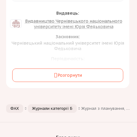
Видавець:
Видавництво Чернівецького національного
університету імені Юрія Федьковича
Засновник:
Чернівецький національний університет імені Юрія
Федьковича
Періодичність:
3 на рік
Розгорнути
Галузь знань та спеціальність:
Природничі науки, математика та статистика
[1]
E
Інженерія, виробництво та будівництво
[1]
G
Мови:
ФАХ
Журнали категорії Б
Журнал з планування, будівництва та обслуговування аеропорту (Airport Planning, Construction and Maintenance Journal)